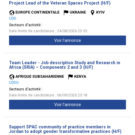
(Nouvelle
Project Lead of the Veteran Spaces Project (H/F)
fenêtre)
EUROPE CONTINENTALE
UKRAINE
KYIV
CDD
Secteurs d'activité :
Date limite de candidature : 24/08/2026 23:55
Voir l'annonce
Team Leader - Job description Study and Research in
(Nouvelle
Africa (SRIA) – Components 2 and 3 (H/F)
fenêtre)
AFRIQUE SUBSAHARIENNE
KENYA
CDDU
Secteurs d'activité :
Date limite de candidature : 06/09/2026 20:18
Voir l'annonce
Support SPAC community of practice members in
(Nouve
Jordan to adopt gender transformative practices (H/F)