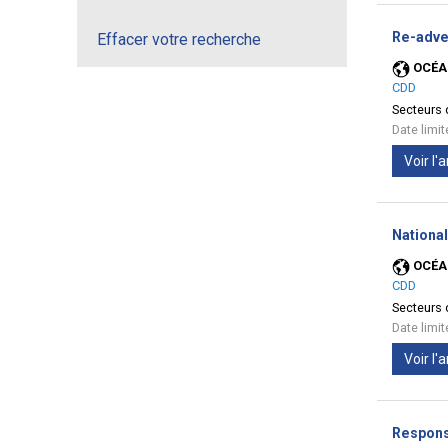
Re-adve
Effacer votre recherche
OCÉA
CDD
Secteurs d
Date limi
Voir l
National
OCÉA
CDD
Secteurs d
Date limi
Voir l
Respons