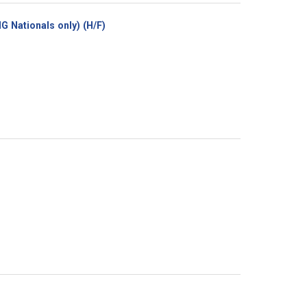
(Nouvelle
 Nationals only) (H/F)
fenêtre)