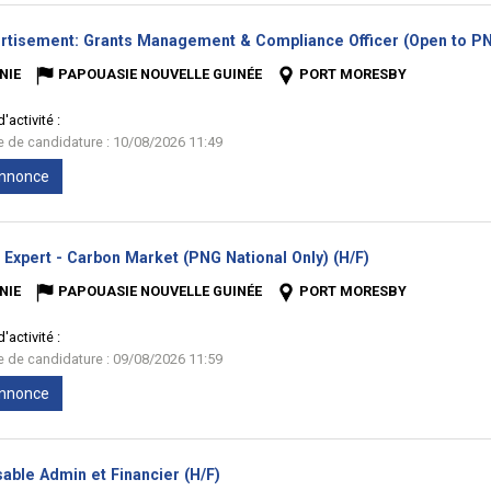
rtisement: Grants Management & Compliance Officer (Open to PNG
NIE
PAPOUASIE NOUVELLE GUINÉE
PORT MORESBY
'activité :
te de candidature : 10/08/2026 11:49
'annonce
(Nouvelle
 Expert - Carbon Market (PNG National Only) (H/F)
fenêtre)
NIE
PAPOUASIE NOUVELLE GUINÉE
PORT MORESBY
'activité :
te de candidature : 09/08/2026 11:59
'annonce
(Nouvelle
able Admin et Financier (H/F)
fenêtre)