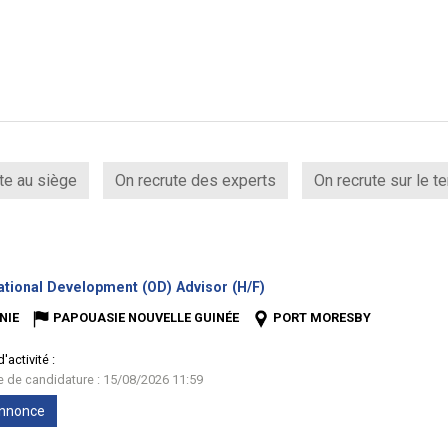
te au siège
On recrute des experts
On recrute sur le te
(Nouvelle
ational Development (OD) Advisor (H/F)
fenêtre)
NIE
PAPOUASIE NOUVELLE GUINÉE
PORT MORESBY
'activité :
te de candidature : 15/08/2026 11:59
'annonce