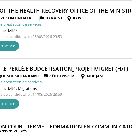
OF THE HEALTH RECOVERY OFFICE OF THE MINISTR
PE CONTINENTALE
UKRAINE
KYIV
e prestation de services
'activité :
te de candidature : 25/08/2026 23:59
'annonce
(
T.E PERLÉ.E BUDGETISATION_PROJET MIGRET (H/F)
F
QUE SUBSAHARIENNE
CÔTE D'IVOIRE
ABIDJAN
e prestation de services
'activité :
Migrations
te de candidature : 14/08/2026 23:59
'annonce
ON COURT TERME – FORMATION EN COMMUNICATIO
(NOUVELLE