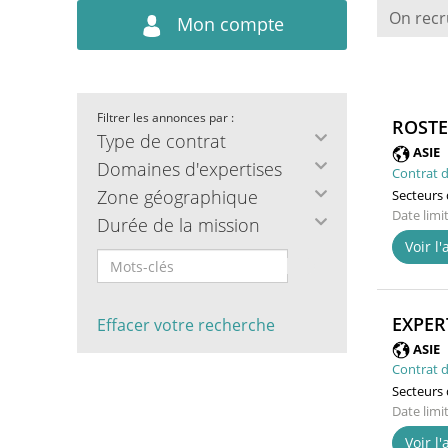
On recr
Mon compte
Filtrer les annonces par :
ROSTE
Type de contrat
ASIE
Domaines d'expertises
Contrat d
Zone géographique
Secteurs d
Date limi
Durée de la mission
Voir l
EXPER
Effacer votre recherche
ASIE
Contrat d
Secteurs d
Date limi
Voir l