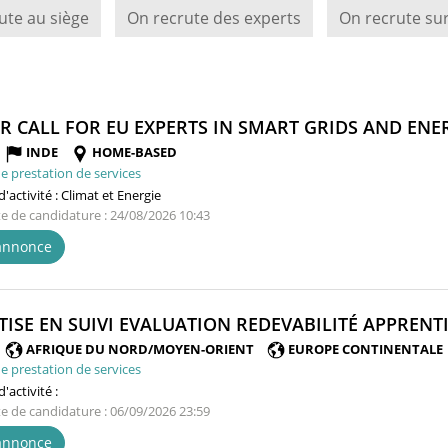
ute au siège
On recrute des experts
On recrute sur
R CALL FOR EU EXPERTS IN SMART GRIDS AND ENERG
INDE
HOME-BASED
e prestation de services
'activité :
Climat et Energie
te de candidature : 24/08/2026 10:43
'annonce
TISE EN SUIVI EVALUATION REDEVABILITÉ APPRENTI
AFRIQUE DU NORD/MOYEN-ORIENT
EUROPE CONTINENTALE
e prestation de services
'activité :
te de candidature : 06/09/2026 23:59
'annonce