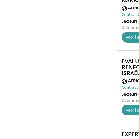
NARRA
AFRI
Contrat d
Secteurs d
Date limi
Voir l
EVALU
RENFO
ISRAËL
AFRI
Contrat d
Secteurs d
Date limi
Voir l
EXPER