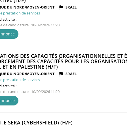
TIVE (H/F)
FENÊTRE)
QUE DU NORD/MOYEN-ORIENT
ISRAEL
e prestation de services
'activité :
te de candidature : 10/09/2026 11:20
'annonce
ATIONS DES CAPACITÉS ORGANISATIONNELLES ET 
RCEMENT DES CAPACITÉS POUR LES ORGANISATIONS
(NOUVELLE
 ET EN PALESTINE (H/F)
FENÊTRE)
QUE DU NORD/MOYEN-ORIENT
ISRAEL
e prestation de services
'activité :
te de candidature : 10/09/2026 11:20
'annonce
(NOUVELLE
T.E SERA (CYBERSHIELD) (H/F)