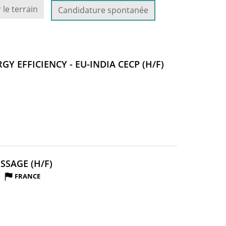
 le terrain
Candidature spontanée
(NOUVELLE
Y EFFICIENCY - EU-INDIA CECP (H/F)
FENÊTRE)
(NOUVELLE
SSAGE (H/F)
FENÊTRE)
FRANCE