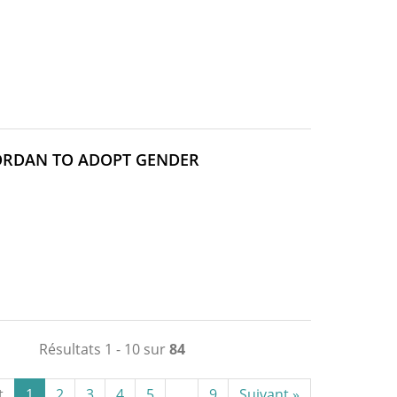
ORDAN TO ADOPT GENDER
Résultats 1 - 10 sur
84
t
1
2
3
4
5
...
9
Suivant »