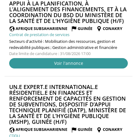
APPUI À LA PLANIFICATION, À
L’ALIGNEMENT DES FINANCEMENTS, ET À LA
COORDINATION DU BSD DU MINISTÈRE DE
(NOU
LA SANTÉ ET DE L'HYGIÈNE PUBLIQUE (H/F)
FENÊ
AFRIQUE SUBSAHARIENNE
GUINÉE
CONAKRY
Contrat de prestation de services
Secteurs d'activité :
Mobilisation des ressources, gestion et
redevabilité publiques ; Gestion administrative et financière
Date limite de candidature : 31/08/2026 17:00
Voir l'annonce
UN.E EXPERT.E INTERNATIONAL.E
RÉSIDENTIEL.E EN FINANCES ET
RENFORCEMENT DE CAPACITÉS EN GESTION
DE SUBVENTIONS, DISPOSITIF D’APPUI
TECHNIQUE PLANIFIÉ (DATP), MINISTÈRE DE
LA SANTÉ ET DE L’HYGIÈNE PUBLIQUE
(NOUVELLE
(MSHP), GUINÉE (H/F)
FENÊTRE)
AFRIQUE SUBSAHARIENNE
GUINÉE
CONAKRY
CDDU