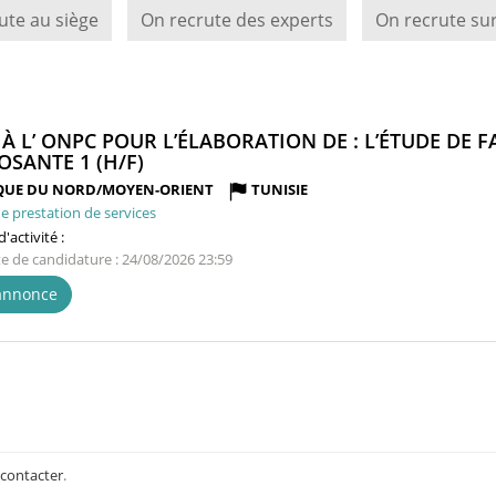
ute au siège
On recrute des experts
On recrute sur
 À L’ ONPC POUR L’ÉLABORATION DE : L’ÉTUDE DE 
(NOUVELLE
SANTE 1 (H/F)
FENÊTRE)
QUE DU NORD/MOYEN-ORIENT
TUNISIE
e prestation de services
'activité :
te de candidature : 24/08/2026 23:59
'annonce
 contacter
.