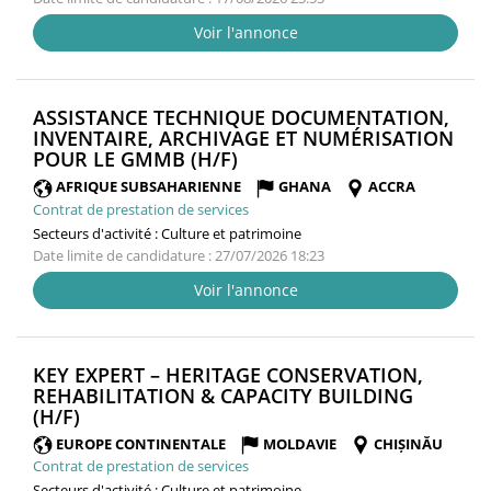
Voir l'annonce
ASSISTANCE TECHNIQUE DOCUMENTATION,
INVENTAIRE, ARCHIVAGE ET NUMÉRISATION
(NOUVELLE
POUR LE GMMB (H/F)
FENÊTRE)
AFRIQUE SUBSAHARIENNE
GHANA
ACCRA
Contrat de prestation de services
Secteurs d'activité :
Culture et patrimoine
Date limite de candidature : 27/07/2026 18:23
Voir l'annonce
KEY EXPERT – HERITAGE CONSERVATION,
REHABILITATION & CAPACITY BUILDING
(NOUVELLE
(H/F)
FENÊTRE)
EUROPE CONTINENTALE
MOLDAVIE
CHIȘINĂU
Contrat de prestation de services
Secteurs d'activité :
Culture et patrimoine