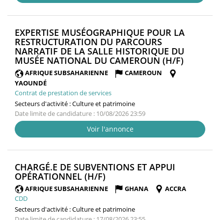
EXPERTISE MUSÉOGRAPHIQUE POUR LA
RESTRUCTURATION DU PARCOURS
NARRATIF DE LA SALLE HISTORIQUE DU
(NOUVE
MUSÉE NATIONAL DU CAMEROUN (H/F)
FENÊTRE
AFRIQUE SUBSAHARIENNE
CAMEROUN
YAOUNDÉ
Contrat de prestation de services
Secteurs d'activité :
Culture et patrimoine
Date limite de candidature : 10/08/2026 23:59
Voir l'annonce
CHARGÉ.E DE SUBVENTIONS ET APPUI
(NOUVELLE
OPÉRATIONNEL (H/F)
FENÊTRE)
AFRIQUE SUBSAHARIENNE
GHANA
ACCRA
CDD
Secteurs d'activité :
Culture et patrimoine
Date limite de candidature : 17/08/2026 23:55