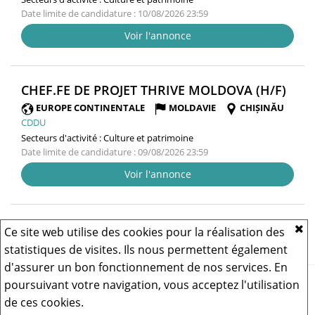
Date limite de candidature : 10/08/2026 23:59
Voir l'annonce
(NO
CHEF.FE DE PROJET THRIVE MOLDOVA (H/F)
FENÊ
EUROPE CONTINENTALE
MOLDAVIE
CHIȘINĂU
CDDU
Secteurs d'activité :
Culture et patrimoine
Date limite de candidature : 09/08/2026 23:59
Voir l'annonce
Résultats 1 - 8 sur
8
Ce site web utilise des cookies pour la réalisation des
statistiques de visites. Ils nous permettent également
d'assurer un bon fonctionnement de nos services. En
Vous rencontrez un problème technique,
cliquez ici pour nous
poursuivant votre navigation, vous acceptez l'utilisation
contacter
.
de ces cookies.