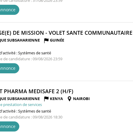
te de candidature : 31/08/2026 23:59
'annonce
E(E) DE MISSION - VOLET SANTE COMMUNAUTAIRE 
QUE SUBSAHARIENNE
GUINÉE
'activité :
Systèmes de santé
te de candidature : 09/08/2026 23:59
'annonce
(NOUVELLE
T PHARMA MEDISAFE 2 (H/F)
FENÊTRE)
QUE SUBSAHARIENNE
KENYA
NAIROBI
e prestation de services
'activité :
Systèmes de santé
te de candidature : 09/08/2026 18:30
'annonce