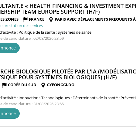
LTANT.E « HEALTH FINANCING & INVESTMENT EXPE
(NOUVELLE
ERSHIP TEAM EUROPE SUPPORT (H/F)
FENÊTRE)
ES ZONES
FRANCE
PARIS AVEC DÉPLACEMENTS FRÉQUENTS À
e prestation de services
'activité :
Politique de la santé ; Systèmes de santé
te de candidature : 02/08/2026 23:59
'annonce
RCHE BIOLOGIQUE PILOTÉE PAR L'IA (MODÉLISATIO
(NOUV
YSIQUE POUR SYSTÈMES BIOLOGIQUES) (H/F)
FENÊTR
CORÉE DU SUD
GYEONGGI-DO
'activité :
Innovations Technologiques ; Déterminants de la santé ; Prévent
te de candidature : 31/08/2026 23:55
'annonce