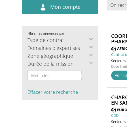
On recr
Mon compte
Filtrer les annonces par :
COORD
Type de contrat
PHARM
Domaines d'expertises
AFRI
Contrat d
Zone géographique
Secteurs d
Durée de la mission
Date limi
Voir l
Effacer votre recherche
CHARG
EN SA
EURO
CDD
Secteurs d