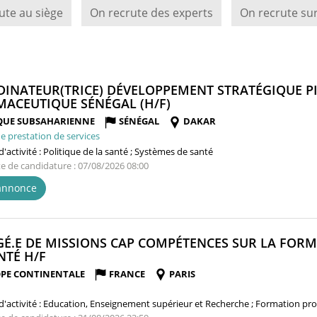
ute au siège
On recrute des experts
On recrute sur
INATEUR(TRICE) DÉVELOPPEMENT STRATÉGIQUE PI
(NOUVELLE
ACEUTIQUE SÉNÉGAL (H/F)
FENÊTRE)
QUE SUBSAHARIENNE
SÉNÉGAL
DAKAR
e prestation de services
'activité :
Politique de la santé ; Systèmes de santé
te de candidature : 07/08/2026 08:00
'annonce
É.E DE MISSIONS CAP COMPÉTENCES SUR LA FOR
(NOUVELLE
NTÉ H/F
FENÊTRE)
PE CONTINENTALE
FRANCE
PARIS
'activité :
Education, Enseignement supérieur et Recherche ; Formation prof