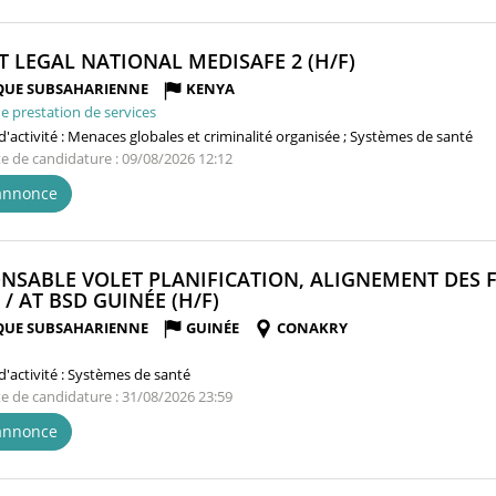
(NOUVELLE
T LEGAL NATIONAL MEDISAFE 2 (H/F)
FENÊTRE)
QUE SUBSAHARIENNE
KENYA
e prestation de services
'activité :
Menaces globales et criminalité organisée ; Systèmes de santé
te de candidature : 09/08/2026 12:12
'annonce
NSABLE VOLET PLANIFICATION, ALIGNEMENT DES
(NOUVELLE
 / AT BSD GUINÉE (H/F)
FENÊTRE)
QUE SUBSAHARIENNE
GUINÉE
CONAKRY
'activité :
Systèmes de santé
te de candidature : 31/08/2026 23:59
'annonce