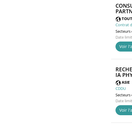
CONSU
PARTN
TOUT
Contrat d
Secteurs d
Date limi
Voir l
RECHE
IA PH
ASIE
CDDU
Secteurs d
Date limi
Voir l