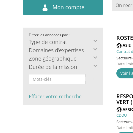
On recr
Mon compte
Filtrer les annonces par :
ROSTE
Type de contrat
ASIE
Domaines d'expertises
Contrat d
Zone géographique
Secteurs d
Date limi
Durée de la mission
Voir l
RESPO
Effacer votre recherche
VERT (
AFRI
CDDU
Secteurs d
Date limi