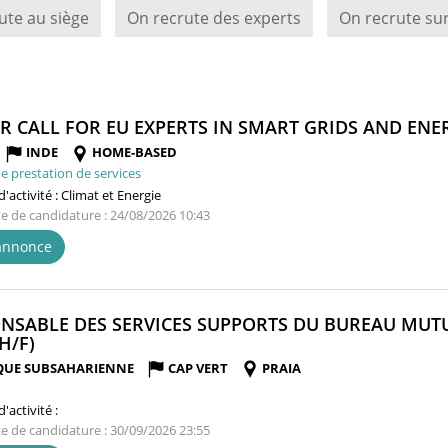
ute au siège
On recrute des experts
On recrute sur
R CALL FOR EU EXPERTS IN SMART GRIDS AND ENERG
INDE
HOME-BASED
e prestation de services
'activité :
Climat et Energie
te de candidature : 24/08/2026 10:43
'annonce
NSABLE DES SERVICES SUPPORTS DU BUREAU MUTUA
(NOUVELLE
H/F)
FENÊTRE)
QUE SUBSAHARIENNE
CAP VERT
PRAIA
'activité :
te de candidature : 30/09/2026 23:55