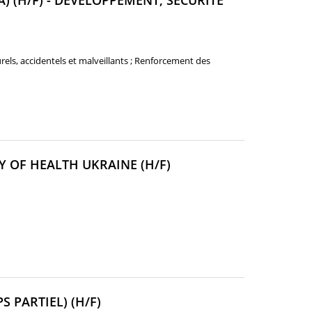
A) (H/F) - DÉVELOPPEMENT, SÉCURITÉ
rels, accidentels et malveillants ; Renforcement des
(NOUVELLE
Y OF HEALTH UKRAINE (H/F)
FENÊTRE)
(NOUVELLE
 PARTIEL) (H/F)