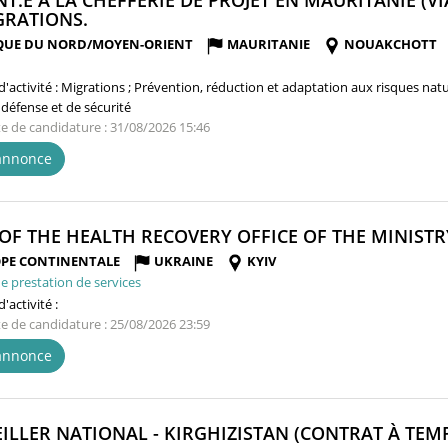
NT.E À LA CHEFFERIE DE PROJET EN MAURITANIE (VI
(NOUVELLE
GRATIONS.
FENÊTRE)
QUE DU NORD/MOYEN-ORIENT
MAURITANIE
NOUAKCHOTT
'activité :
Migrations ; Prévention, réduction et adaptation aux risques natu
 défense et de sécurité
te de candidature : 31/08/2026 15:46
'annonce
OF THE HEALTH RECOVERY OFFICE OF THE MINISTR
PE CONTINENTALE
UKRAINE
KYIV
e prestation de services
'activité :
te de candidature : 25/08/2026 23:59
'annonce
ILLER NATIONAL - KIRGHIZISTAN (CONTRAT À TEMPS