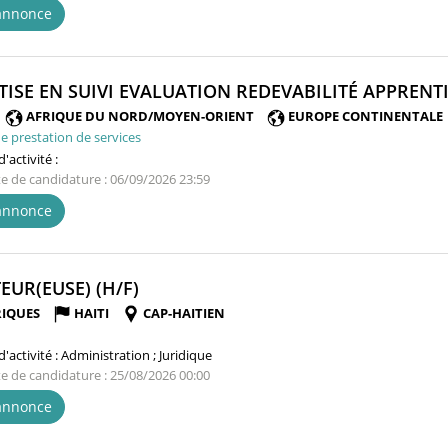
'annonce
TISE EN SUIVI EVALUATION REDEVABILITÉ APPRENTI
AFRIQUE DU NORD/MOYEN-ORIENT
EUROPE CONTINENTALE
e prestation de services
'activité :
te de candidature : 06/09/2026 23:59
'annonce
(NOUVELLE
EUR(EUSE) (H/F)
FENÊTRE)
IQUES
HAITI
CAP-HAITIEN
'activité :
Administration ; Juridique
te de candidature : 25/08/2026 00:00
'annonce