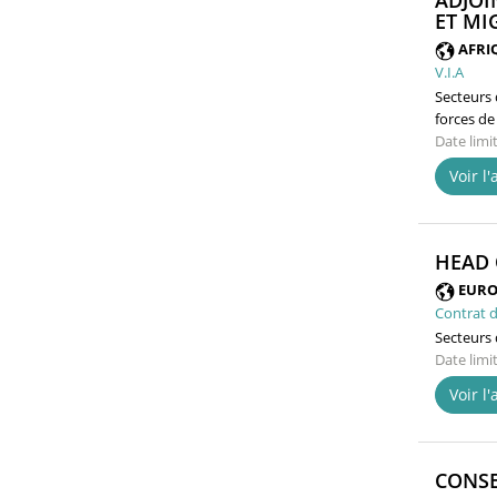
ADJOI
ET MI
AFRI
V.I.A
Secteurs d
forces de
Date limi
Voir l
HEAD 
EURO
Contrat d
Secteurs d
Date limi
Voir l
CONSE