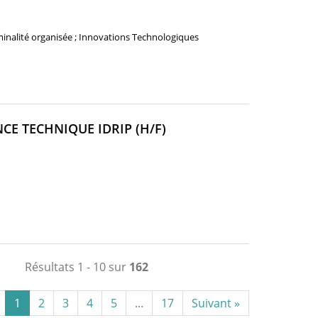
FENÊTRE)
iminalité organisée ; Innovations Technologiques
(NOUVELLE
CE TECHNIQUE IDRIP (H/F)
FENÊTRE)
Résultats 1 - 10 sur
162
1
2
3
4
5
...
17
Suivant »