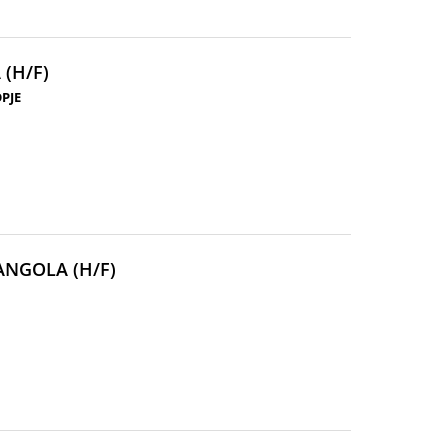
(NOUVELLE
(H/F)
FENÊTRE)
PJE
(NOUVELLE
ANGOLA (H/F)
FENÊTRE)