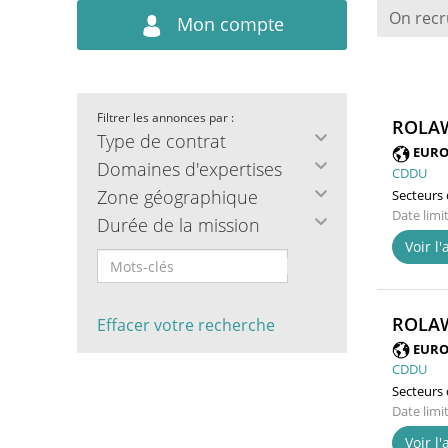
On recr
Mon compte
Filtrer les annonces par :
ROLAW
Type de contrat
EURO
Domaines d'expertises
CDDU
Zone géographique
Secteurs d
Date limi
Durée de la mission
Voir l
ROLAW
Effacer votre recherche
EURO
CDDU
Secteurs d
Date limi
Voir l