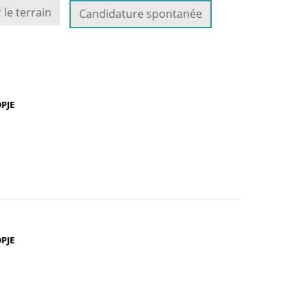
 le terrain
Candidature spontanée
(NOUVELLE
FENÊTRE)
PJE
UVELLE
TRE)
PJE