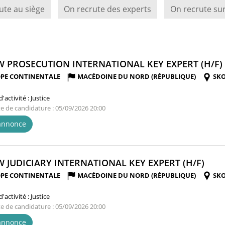
ute au siège
On recrute des experts
On recrute sur
 PROSECUTION INTERNATIONAL KEY EXPERT (H/F)
PE CONTINENTALE
MACÉDOINE DU NORD (RÉPUBLIQUE)
SKO
'activité :
Justice
te de candidature : 05/09/2026 20:00
'annonce
(NO
 JUDICIARY INTERNATIONAL KEY EXPERT (H/F)
FENÊ
PE CONTINENTALE
MACÉDOINE DU NORD (RÉPUBLIQUE)
SKO
'activité :
Justice
te de candidature : 05/09/2026 20:00
'annonce