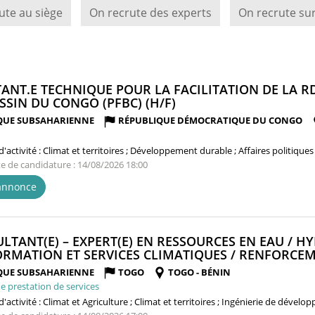
ute au siège
On recrute des experts
On recrute sur
TANT.E TECHNIQUE POUR LA FACILITATION DE LA 
(NOUVELLE
SSIN DU CONGO (PFBC) (H/F)
FENÊTRE)
QUE SUBSAHARIENNE
RÉPUBLIQUE DÉMOCRATIQUE DU CONGO
'activité :
Climat et territoires ; Développement durable ; Affaires politiques
te de candidature : 14/08/2026 18:00
'annonce
LTANT(E) – EXPERT(E) EN RESSOURCES EN EAU / H
ORMATION ET SERVICES CLIMATIQUES / RENFORCEME
QUE SUBSAHARIENNE
TOGO
TOGO - BÉNIN
e prestation de services
'activité :
Climat et Agriculture ; Climat et territoires ; Ingénierie de dével