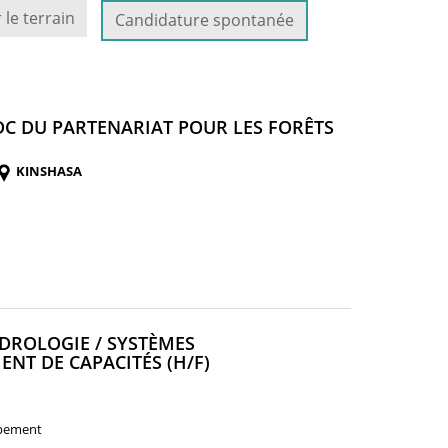
 le terrain
Candidature spontanée
RDC DU PARTENARIAT POUR LES FORÊTS
KINSHASA
YDROLOGIE / SYSTÈMES
(NOUVELLE
NT DE CAPACITÉS (H/F)
FENÊTRE)
oppement