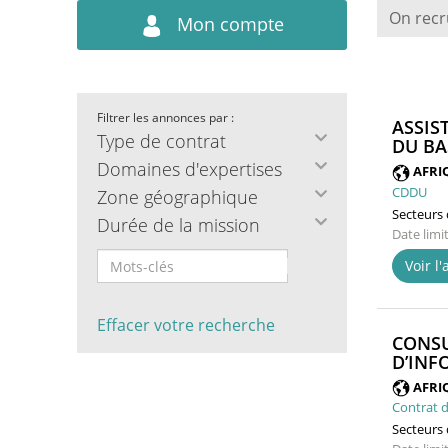
On recr
Mon compte
Filtrer les annonces par :
ASSIS
Type de contrat
DU BA
Domaines d'expertises
AFRI
CDDU
Zone géographique
Secteurs d
Durée de la mission
Date limi
Voir l
Effacer votre recherche
CONSU
D’INF
AFRI
Contrat d
Secteurs d