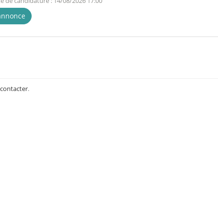
te de candidature : 14/08/2026 17:00
'annonce
 contacter
.