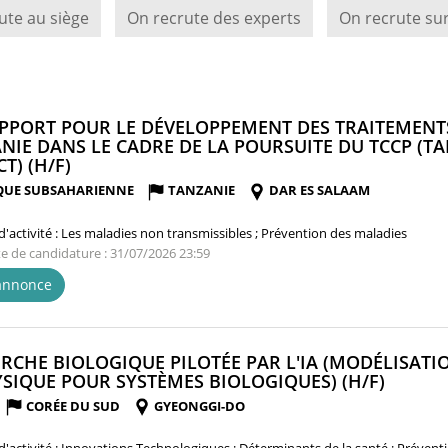
ute au siège
On recrute des experts
On recrute sur
UPPORT POUR LE DÉVELOPPEMENT DES TRAITEMEN
NIE DANS LE CADRE DE LA POURSUITE DU TCCP (
(NOUVELLE
T) (H/F)
FENÊTRE)
QUE SUBSAHARIENNE
TANZANIE
DAR ES SALAAM
'activité :
Les maladies non transmissibles ; Prévention des maladies
te de candidature : 31/07/2026 23:59
'annonce
RCHE BIOLOGIQUE PILOTÉE PAR L'IA (MODÉLISATIO
(NOUV
YSIQUE POUR SYSTÈMES BIOLOGIQUES) (H/F)
FENÊTR
CORÉE DU SUD
GYEONGGI-DO