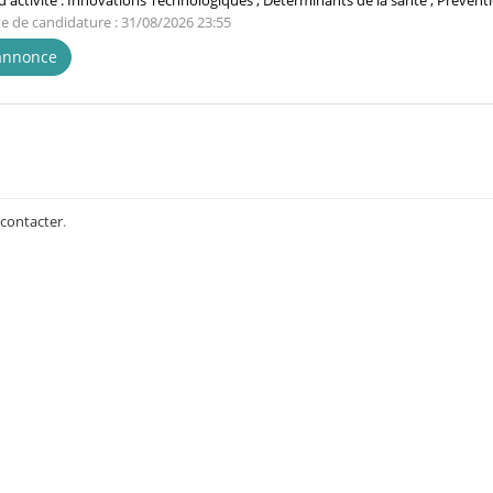
'activité :
Innovations Technologiques ; Déterminants de la santé ; Prévent
te de candidature : 31/08/2026 23:55
'annonce
 contacter
.