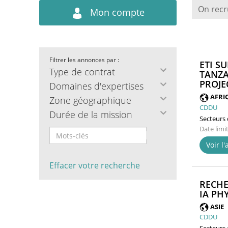
On recr
Mon compte
Filtrer les annonces par :
ETI S
Type de contrat
TANZA
PROJEC
Domaines d'expertises
AFRI
Zone géographique
CDDU
Durée de la mission
Secteurs d
Date limi
Voir l
Effacer votre recherche
RECHE
IA PH
ASIE
CDDU