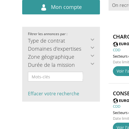
On recr
Mon compte
Filtrer les annonces par :
CHARG
Type de contrat
EURO
Domaines d'expertises
CDD
Zone géographique
Secteurs d
Date limi
Durée de la mission
Voir l
CONSE
Effacer votre recherche
EURO
CDD
Secteurs d
Date limi
Voir l