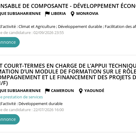
NSABLE DE COMPOSANTE - DÉVELOPPEMENT ÉCONO
QUE SUBSAHARIENNE
LIBERIA
MONROVIA
'activité :
Climat et Agriculture ; Développement durable ; Facilitation des 
te de candidature : 02/09/2026 23:55
'annonce
T COURT-TERMES EN CHARGE DE L’APPUI TECHNIQU
MATION D’UN MODULE DE FORMATION SUR LE RÔLE
OMPAGNEMENT ET LE FINANCEMENT DES PROJETS D
(NOUVELLE
/F)
FENÊTRE)
QUE SUBSAHARIENNE
CAMEROUN
YAOUNDÉ
e prestation de services
'activité :
Développement durable
te de candidature : 22/07/2026 16:00
'annonce