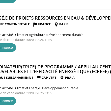
É.E DE PROJETS RESSOURCES EN EAU & DÉVELOPPE
PE CONTINENTALE
FRANCE
PARIS
'activité :
Climat et Agriculture ; Développement durable
te de candidature : 08/09/2026 11:49
'annonce
INATEUR(TRICE) DE PROGRAMME / APPUI AU CENT
VELABLES ET L'EFFICACITÉ ÉNERGÉTIQUE (ECREEE) 
QUE SUBSAHARIENNE
CAP VERT
PRAIA
'activité :
Climat et Energie ; Développement durable
te de candidature : 19/08/2026 23:55
'annonce