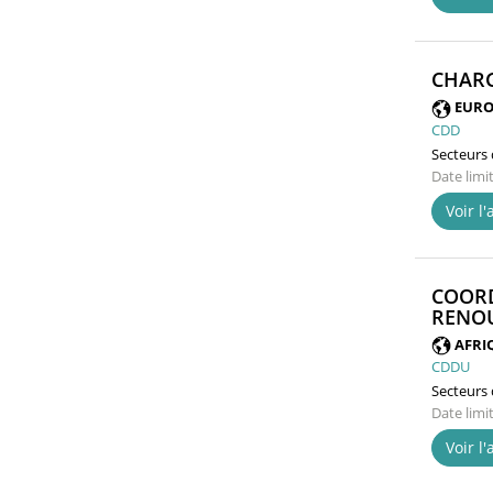
CHARG
EURO
CDD
Secteurs d
Date limi
Voir l
COORD
RENOU
AFRI
CDDU
Secteurs d
Date limi
Voir l