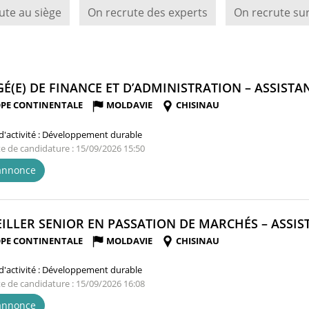
ute au siège
On recrute des experts
On recrute sur
É(E) DE FINANCE ET D’ADMINISTRATION – ASSISTAN
PE CONTINENTALE
MOLDAVIE
CHISINAU
'activité :
Développement durable
te de candidature : 15/09/2026 15:50
'annonce
ILLER SENIOR EN PASSATION DE MARCHÉS – ASSIST
PE CONTINENTALE
MOLDAVIE
CHISINAU
'activité :
Développement durable
te de candidature : 15/09/2026 16:08
'annonce