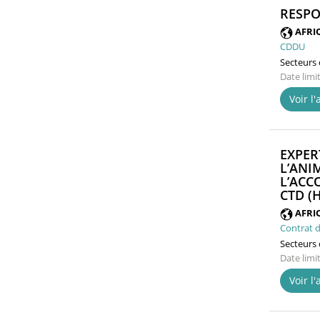
RESPO
AFRI
CDDU
Secteurs d
Date limi
Voir l
EXPER
L’ANI
L’ACC
CTD (H
AFRI
Contrat d
Secteurs d
Date limi
Voir l