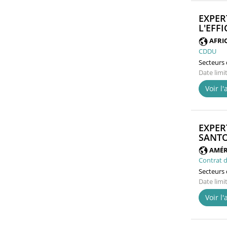
EXPER
L'EFF
AFRI
CDDU
Secteurs d
Date limi
Voir l
EXPER
SANTO
AMÉR
Contrat d
Secteurs d
Date limi
Voir l