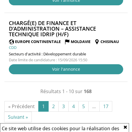
Voir l'annonce
CHARGÉ(E) DE FINANCE ET
D’ADMINISTRATION – ASSISTANCE
(NOUVELLE
TECHNIQUE IDRIP (H/F)
FENÊTRE)
EUROPE CONTINENTALE
MOLDAVIE
CHISINAU
CDD
Secteurs d'activité :
Développement durable
Date limite de candidature : 15/09/2026 15:50
Voir l'annonce
Résultats 1 - 10 sur
168
« Précédent
1
2
3
4
5
...
17
Suivant »
Ce site web utilise des cookies pour la réalisation des