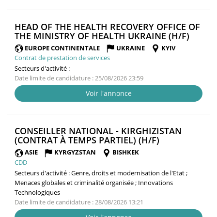
HEAD OF THE HEALTH RECOVERY OFFICE OF
(NOUV
THE MINISTRY OF HEALTH UKRAINE (H/F)
FENÊT
EUROPE CONTINENTALE
UKRAINE
KYIV
Contrat de prestation de services
Secteurs d'activité :
Date limite de candidature : 25/08/2026 23:59
Voir l'annonce
CONSEILLER NATIONAL - KIRGHIZISTAN
(NOUVELLE
(CONTRAT À TEMPS PARTIEL) (H/F)
FENÊTRE)
ASIE
KYRGYZSTAN
BISHKEK
CDD
Secteurs d'activité :
Genre, droits et modernisation de l'Etat ;
Menaces globales et criminalité organisée ; Innovations
Technologiques
Date limite de candidature : 28/08/2026 13:21