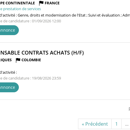
FENÊTRE)
PE CONTINENTALE
FRANCE
e prestation de services
'activité :
Genre, droits et modernisation de l'Etat ; Suivi et évaluation ; Ad
te de candidature : 01/09/2026 12:00
'annonce
(NOUVELLE
NSABLE CONTRATS ACHATS (H/F)
FENÊTRE)
IQUES
COLOMBIE
'activité :
te de candidature : 19/08/2026 23:59
'annonce
« Précédent
1
...