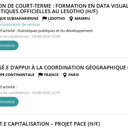
ON DE COURT-TERME : FORMATION EN DATA VISUAL
(NOUVELLE
STIQUES OFFICIELLES AU LESOTHO (H/F)
FENÊTRE)
QUE SUBSAHARIENNE
LESOTHO
MASERU
e prestation de services
'activité :
Statistiques publiques et du développement
te de candidature : 29/08/2026 10:58
'annonce
É.E D’APPUI À LA COORDINATION GÉOGRAPHIQUE (
PE CONTINENTALE
FRANCE
PARIS
'activité :
te de candidature : 16/08/2026 23:59
'annonce
(NOUVELLE
T.E CAPITALISATION – PROJET PACE (H/F)