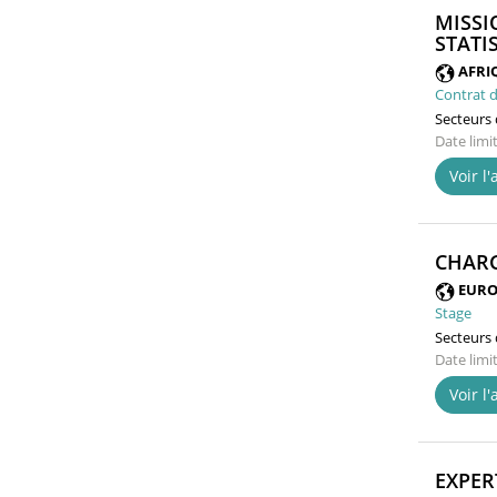
MISSI
STATI
AFRI
Contrat d
Secteurs d
Date limi
Voir l
CHARG
EURO
Stage
Secteurs d
Date limi
Voir l
EXPER