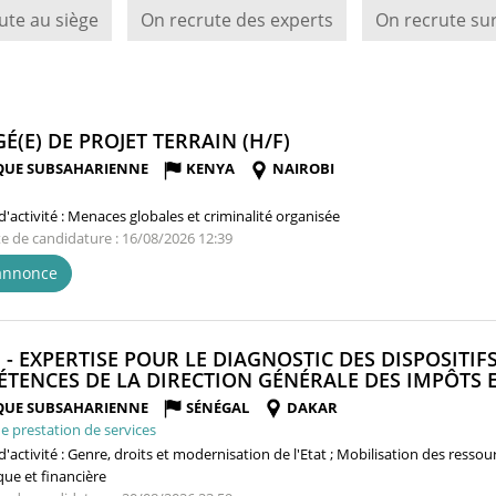
ute au siège
On recrute des experts
On recrute sur
(NOUVELLE
É(E) DE PROJET TERRAIN (H/F)
FENÊTRE)
QUE SUBSAHARIENNE
KENYA
NAIROBI
'activité :
Menaces globales et criminalité organisée
te de candidature : 16/08/2026 12:39
'annonce
 - EXPERTISE POUR LE DIAGNOSTIC DES DISPOSITI
TENCES DE LA DIRECTION GÉNÉRALE DES IMPÔTS E
QUE SUBSAHARIENNE
SÉNÉGAL
DAKAR
e prestation de services
'activité :
Genre, droits et modernisation de l'Etat ; Mobilisation des ressou
ue et financière