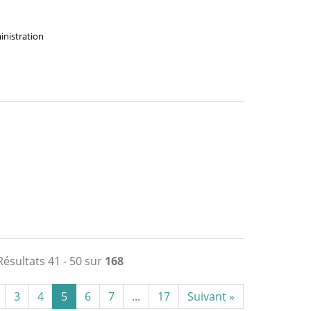
ministration
Résultats 41 - 50 sur
168
3
4
5
6
7
...
17
Suivant »