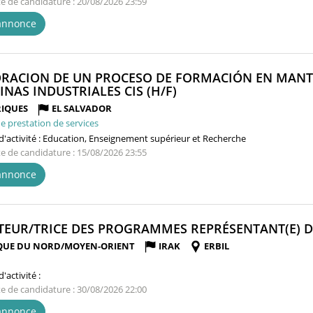
te de candidature : 20/08/2026 23:59
'annonce
RACION DE UN PROCESO DE FORMACIÓN EN MANT
(NOUVELLE
NAS INDUSTRIALES CIS (H/F)
FENÊTRE)
IQUES
EL SALVADOR
e prestation de services
'activité :
Education, Enseignement supérieur et Recherche
te de candidature : 15/08/2026 23:55
'annonce
TEUR/TRICE DES PROGRAMMES REPRÉSENTANT(E) D'
QUE DU NORD/MOYEN-ORIENT
IRAK
ERBIL
'activité :
te de candidature : 30/08/2026 22:00
'annonce