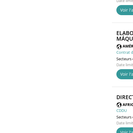
Date limi
Voir l
ELABO
MÁQUI
AMÉR
Contrat d
Secteurs d
Date limi
Voir l
DIREC
AFRI
CDDU
Secteurs d
Date limi
Voir l