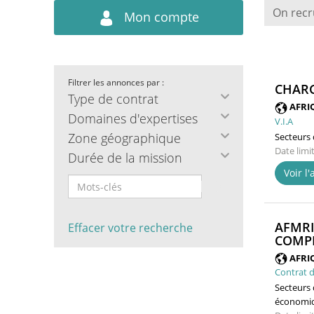
On recr
Mon compte
Filtrer les annonces par :
CHARG
Type de contrat
AFRI
Domaines d'expertises
V.I.A
Zone géographique
Secteurs d
Date limi
Durée de la mission
Voir l
AFMRI
Effacer votre recherche
COMPÉ
AFRI
Contrat d
Secteurs d
économiq