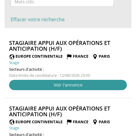
Effacer votre recherche
STAGIAIRE APPUI AUX OPÉRATIONS ET
(NOUVELLE
ANTICIPATION (H/F)
FENÊTRE)
EUROPE CONTINENTALE
FRANCE
PARIS
Stage
Secteurs d'activité :
Date limite de candidature : 12/08/2026 23:59
Voir l'annonce
STAGIAIRE APPUI AUX OPÉRATIONS ET
(NOUVELLE
ANTICIPATION (H/F)
FENÊTRE)
EUROPE CONTINENTALE
FRANCE
PARIS
Stage
Secteurs d'activité :