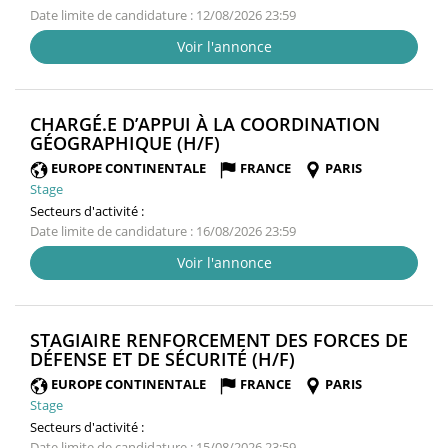
Date limite de candidature : 12/08/2026 23:59
Voir l'annonce
CHARGÉ.E D’APPUI À LA COORDINATION
(NOUVELLE
GÉOGRAPHIQUE (H/F)
FENÊTRE)
EUROPE CONTINENTALE
FRANCE
PARIS
Stage
Secteurs d'activité :
Date limite de candidature : 16/08/2026 23:59
Voir l'annonce
STAGIAIRE RENFORCEMENT DES FORCES DE
(NOUVELLE
DÉFENSE ET DE SÉCURITÉ (H/F)
FENÊTRE)
EUROPE CONTINENTALE
FRANCE
PARIS
Stage
Secteurs d'activité :
Date limite de candidature : 15/08/2026 23:59