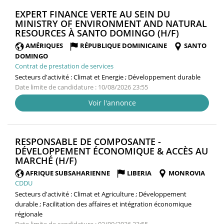
EXPERT FINANCE VERTE AU SEIN DU
MINISTRY OF ENVIRONMENT AND NATURAL
(NOUVELL
RESOURCES À SANTO DOMINGO (H/F)
FENÊTRE)
AMÉRIQUES
RÉPUBLIQUE DOMINICAINE
SANTO
DOMINGO
Contrat de prestation de services
Secteurs d'activité :
Climat et Energie ; Développement durable
Date limite de candidature : 10/08/2026 23:55
Voir l'annonce
RESPONSABLE DE COMPOSANTE -
DÉVELOPPEMENT ÉCONOMIQUE & ACCÈS AU
(NOUVELLE
MARCHÉ (H/F)
FENÊTRE)
AFRIQUE SUBSAHARIENNE
LIBERIA
MONROVIA
CDDU
Secteurs d'activité :
Climat et Agriculture ; Développement
durable ; Facilitation des affaires et intégration économique
régionale