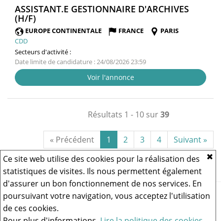
ASSISTANT.E GESTIONNAIRE D'ARCHIVES
(NOUVELLE
(H/F)
FENÊTRE)
EUROPE CONTINENTALE
FRANCE
PARIS
CDD
Secteurs d'activité :
Date limite de candidature : 24/08/2026 23:59
Voir l'annonce
Résultats 1 - 10 sur
39
« Précédent
1
2
3
4
Suivant »
Ce site web utilise des cookies pour la réalisation des
statistiques de visites. Ils nous permettent également
d'assurer un bon fonctionnement de nos services. En
Vous rencontrez un problème technique,
cliquez ici pour nous
poursuivant votre navigation, vous acceptez l'utilisation
contacter
.
de ces cookies.
Pour plus d'informations,
Lire la politique des cookies