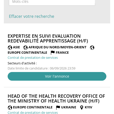
Effacer votre recherche
EXPERTISE EN SUIVI EVALUATION
(NOUVELLE
REDEVABILITÉ APPRENTISSAGE (H/F)
FENÊTRE)
ASIE
AFRIQUE DU NORD/MOYEN-ORIENT
EUROPE CONTINENTALE
FRANCE
Contrat de prestation de services
Secteurs d'activité :
Date limite de candidature : 06/09/2026 23:59
Voir l'annonce
HEAD OF THE HEALTH RECOVERY OFFICE OF
(NOUV
THE MINISTRY OF HEALTH UKRAINE (H/F)
FENÊT
EUROPE CONTINENTALE
UKRAINE
KYIV
Contrat de prestation de services