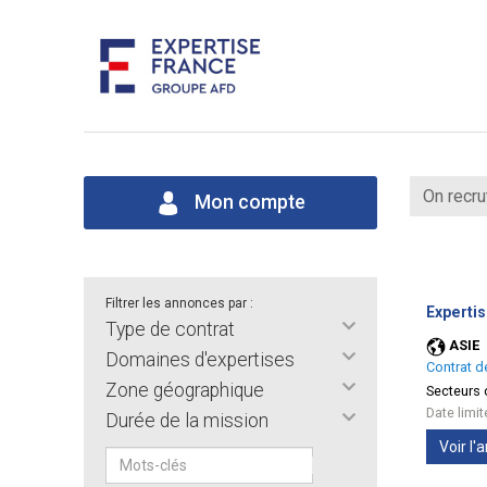
On recru
Mon compte
Filtrer les annonces par :
Expertis
Type de contrat
ASIE
Domaines d'expertises
Contrat d
Zone géographique
Secteurs d
Date limi
Durée de la mission
Voir l