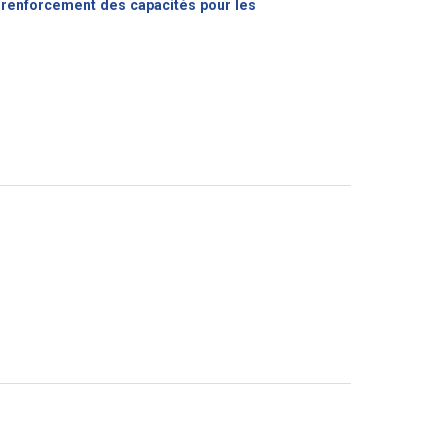
e renforcement des capacités pour les
Nouvelle
nêtre)
velle
tre)