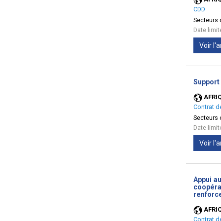
CDD
Secteurs d
Date limi
Voir l
Support
AFRI
Contrat d
Secteurs d
Date limi
Voir l
Appui a
coopérat
renforc
AFRI
Contrat d