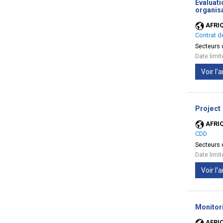
Evaluat
organisa
AFRI
Contrat d
Secteurs d
Date limi
Voir l
Project
AFRI
CDD
Secteurs d
Date limi
Voir l
Monitori
AFRI