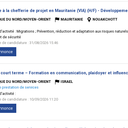
e à la chefferie de projet en Mauritanie (VIA) (H/F) - Développeme
QUE DU NORD/MOYEN-ORIENT
MAURITANIE
NOUAKCHOTT
'activité :
Migrations ; Prévention, réduction et adaptation aux risques naturel
t de sécurité
te de candidature : 31/08/2026 15:46
'annonce
court terme – Formation en communication, plaidoyer et influence
QUE DU NORD/MOYEN-ORIENT
ISRAEL
e prestation de services
'activité :
te de candidature : 10/09/2026 11:20
'annonce