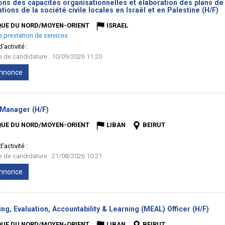
ions des capacités organisationnelles et élaboration des plans d
(
tions de la société civile locales en Israël et en Palestine (H/F)
fe
QUE DU NORD/MOYEN-ORIENT
ISRAEL
e prestation de services
'activité :
te de candidature : 10/09/2026 11:20
'annonce
(Nouvelle
 Manager (H/F)
fenêtre)
QUE DU NORD/MOYEN-ORIENT
LIBAN
BEIRUT
'activité :
te de candidature : 21/08/2026 10:21
'annonce
(Nou
ng, Evaluation, Accountability & Learning (MEAL) Officer (H/F)
fenê
QUE DU NORD/MOYEN-ORIENT
LIBAN
BEIRUT