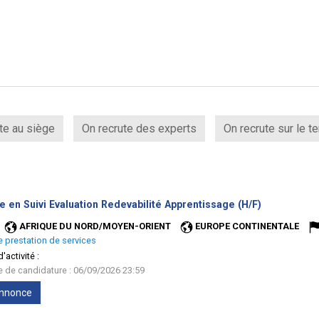
te au siège
On recrute des experts
On recrute sur le te
(Nouvelle
e en Suivi Evaluation Redevabilité Apprentissage (H/F)
fenêtre)
AFRIQUE DU NORD/MOYEN-ORIENT
EUROPE CONTINENTALE
e prestation de services
'activité :
te de candidature : 06/09/2026 23:59
'annonce