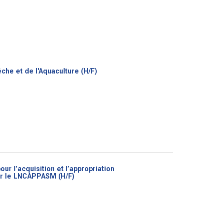
(Nouvelle
êche et de l'Aquaculture (H/F)
fenêtre)
r l’acquisition et l’appropriation
(Nouvelle
our le LNCAPPASM (H/F)
fenêtre)