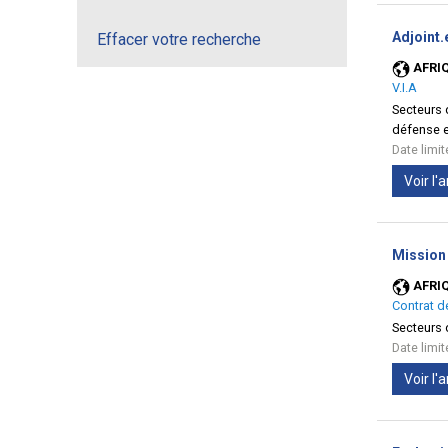
Adjoint.
Effacer votre recherche
AFRI
V.I.A
Secteurs d
défense e
Date limi
Voir l
Mission 
AFRI
Contrat d
Secteurs d
Date limi
Voir l