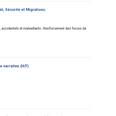
(Nouvelle
nt, Sécurité et Migrations.
fenêtre)
s, accidentels et malveillants ; Renforcement des forces de
(Nouvelle
 narrative (H/F)
fenêtre)