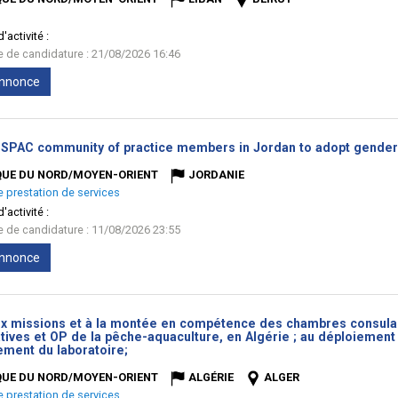
'activité :
te de candidature : 21/08/2026 16:46
'annonce
 SPAC community of practice members in Jordan to adopt gender 
QUE DU NORD/MOYEN-ORIENT
JORDANIE
e prestation de services
'activité :
te de candidature : 11/08/2026 23:55
'annonce
ux missions et à la montée en compétence des chambres consula
ives et OP de la pêche-aquaculture, en Algérie ; au déploiement d
(Nouvelle
ement du laboratoire;
fenêtre)
QUE DU NORD/MOYEN-ORIENT
ALGÉRIE
ALGER
e prestation de services