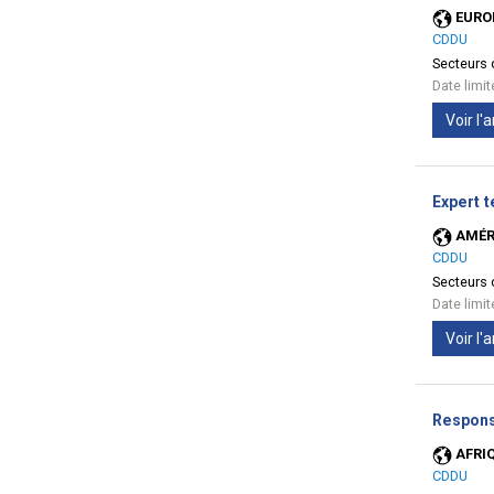
EURO
CDDU
Secteurs d
Date limi
Voir l
Expert 
AMÉR
CDDU
Secteurs d
Date limi
Voir l
Respons
AFRI
CDDU