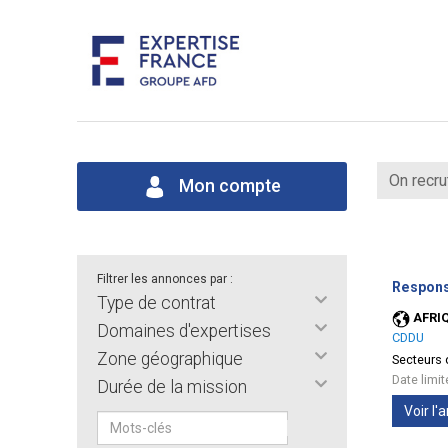
On recru
Mon compte
Filtrer les annonces par :
Respons
Type de contrat
AFRI
Domaines d'expertises
CDDU
Zone géographique
Secteurs d
Date limi
Durée de la mission
Voir l