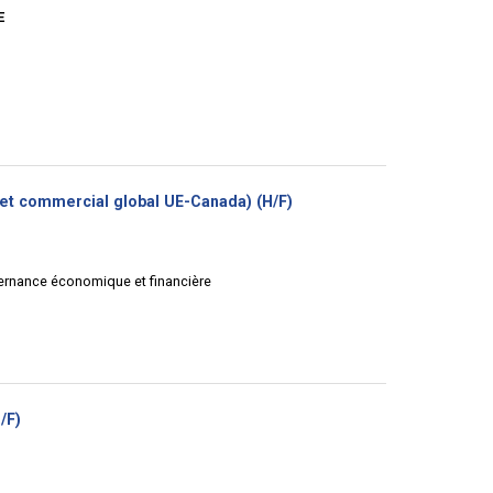
E
(Nouvelle
et commercial global UE-Canada) (H/F)
fenêtre)
vernance économique et financière
(Nouvelle
/F)
fenêtre)