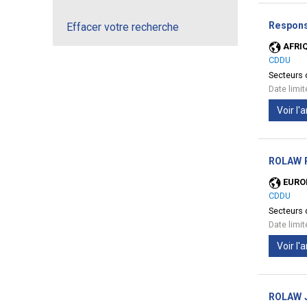
Responsa
Effacer votre recherche
AFRI
CDDU
Secteurs d
Date limi
Voir l
ROLAW P
EURO
CDDU
Secteurs d
Date limi
Voir l
ROLAW Ju