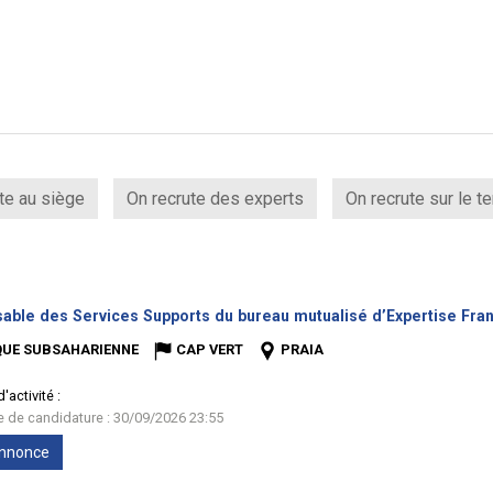
te au siège
On recrute des experts
On recrute sur le te
able des Services Supports du bureau mutualisé d’Expertise Fran
QUE SUBSAHARIENNE
CAP VERT
PRAIA
'activité :
te de candidature : 30/09/2026 23:55
'annonce