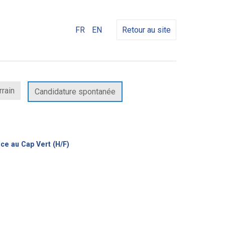
FR
EN
Retour au site
rrain
Candidature spontanée
(Nouvelle
ce au Cap Vert (H/F)
fenêtre)