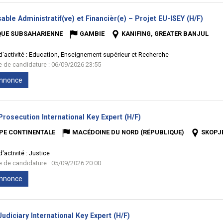
(Nouv
ble Administratif(ve) et Financièr(e) – Projet EU-ISEY (H/F)
fenêt
QUE SUBSAHARIENNE
GAMBIE
KANIFING, GREATER BANJUL
'activité :
Education, Enseignement supérieur et Recherche
te de candidature : 06/09/2026 23:55
'annonce
(Nouvelle
rosecution International Key Expert (H/F)
fenêtre)
PE CONTINENTALE
MACÉDOINE DU NORD (RÉPUBLIQUE)
SKOPJ
'activité :
Justice
te de candidature : 05/09/2026 20:00
'annonce
(Nouvelle
diciary International Key Expert (H/F)
fenêtre)