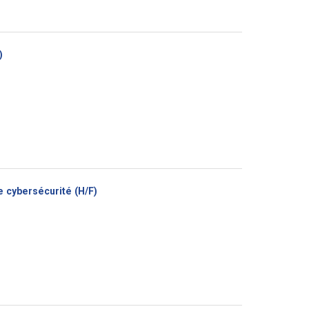
(Nouvelle
)
fenêtre)
(Nouvelle
 cybersécurité (H/F)
fenêtre)