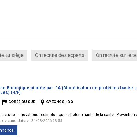
te au siège
On recrute des experts
On recrute sur le te
e Biologique pilotée par l'IA (Modélisation de protéines basée s
(Nouvelle
ues) (H/F)
fenêtre)
CORÉE DU SUD
GYEONGGI-DO
'activité :
Innovations Technologiques ; Déterminants de la santé ; Prévention
te de candidature : 31/08/2026 23:55
'annonce