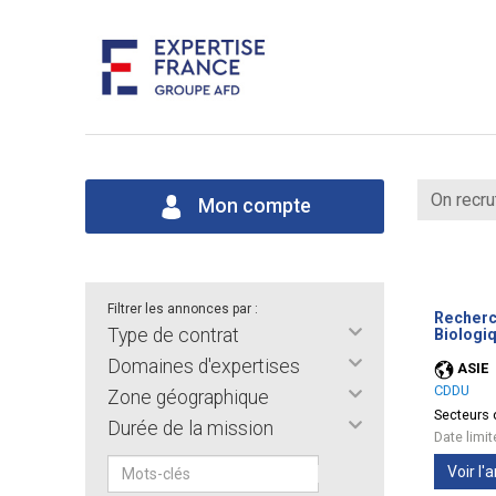
On recru
Mon compte
Filtrer les annonces par :
Recherch
Type de contrat
Biologiq
Domaines d'expertises
ASIE
CDDU
Zone géographique
Secteurs d
Durée de la mission
Date limi
Voir l