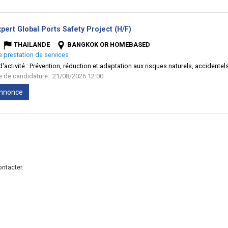
(Nouvelle
ert Global Ports Safety Project (H/F)
fenêtre)
THAILANDE
BANGKOK OR HOMEBASED
e prestation de services
'activité :
Prévention, réduction et adaptation aux risques naturels, accidentels 
te de candidature : 21/08/2026 12:00
'annonce
ontacter
.