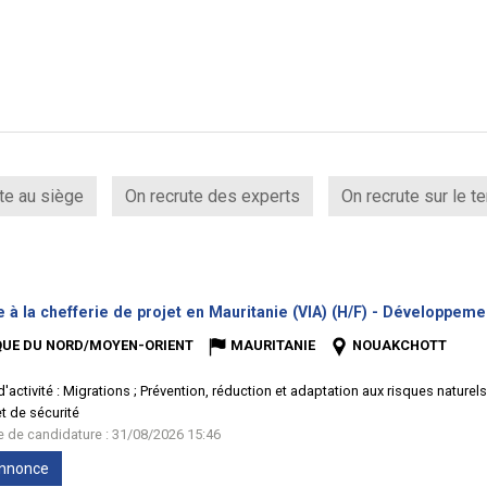
te au siège
On recrute des experts
On recrute sur le te
e à la chefferie de projet en Mauritanie (VIA) (H/F) - Développeme
QUE DU NORD/MOYEN-ORIENT
MAURITANIE
NOUAKCHOTT
'activité :
Migrations ; Prévention, réduction et adaptation aux risques naturel
t de sécurité
te de candidature : 31/08/2026 15:46
'annonce