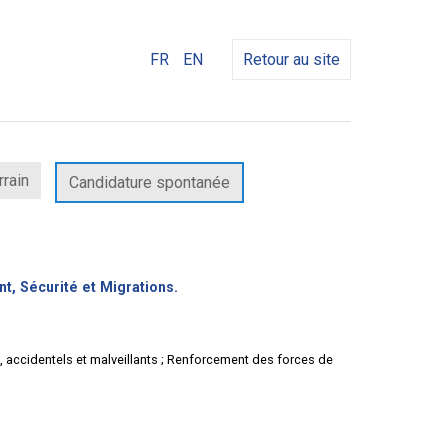
FR
EN
Retour au site
rrain
Candidature spontanée
(Nouvelle
nt, Sécurité et Migrations.
fenêtre)
s, accidentels et malveillants ; Renforcement des forces de