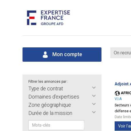
On recru
Mon compte
Filtrer les annonces par :
Adjoint.
Type de contrat
AFRI
Domaines d'expertises
V.I.A
Zone géographique
Secteurs d
défense e
Durée de la mission
Date limi
Voir l