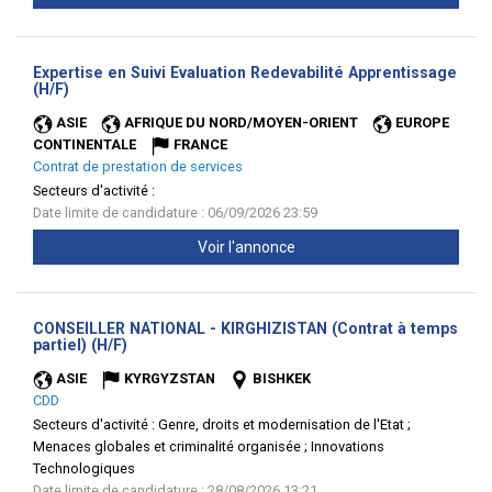
Expertise en Suivi Evaluation Redevabilité Apprentissage
(Nouvelle
(H/F)
fenêtre)
ASIE
AFRIQUE DU NORD/MOYEN-ORIENT
EUROPE
CONTINENTALE
FRANCE
Contrat de prestation de services
Secteurs d'activité :
Date limite de candidature : 06/09/2026 23:59
Voir l'annonce
CONSEILLER NATIONAL - KIRGHIZISTAN (Contrat à temps
(Nouvelle
partiel) (H/F)
fenêtre)
ASIE
KYRGYZSTAN
BISHKEK
CDD
Secteurs d'activité :
Genre, droits et modernisation de l'Etat ;
Menaces globales et criminalité organisée ; Innovations
Technologiques
Date limite de candidature : 28/08/2026 13:21