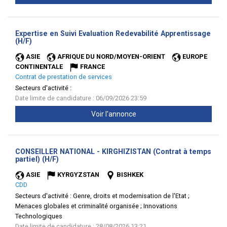
Expertise en Suivi Evaluation Redevabilité Apprentissage
(Nouvelle
(H/F)
fenêtre)
ASIE
AFRIQUE DU NORD/MOYEN-ORIENT
EUROPE
CONTINENTALE
FRANCE
Contrat de prestation de services
Secteurs d'activité :
Date limite de candidature : 06/09/2026 23:59
Voir l'annonce
CONSEILLER NATIONAL - KIRGHIZISTAN (Contrat à temps
(Nouvelle
partiel) (H/F)
fenêtre)
ASIE
KYRGYZSTAN
BISHKEK
CDD
Secteurs d'activité :
Genre, droits et modernisation de l'Etat ;
Menaces globales et criminalité organisée ; Innovations
Technologiques
Date limite de candidature : 28/08/2026 13:21