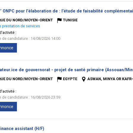
l’ ONPC pour l’élaboration de : l’étude de faisabilité complément
QUE DU NORD/MOYEN-ORIENT
TUNISIE
e prestation de services
'activité :
te de candidature : 14/08/2026 14:00
'annonce
teur.ice de gouvernorat - projet de santé primaire (Assouan/Miny
QUE DU NORD/MOYEN-ORIENT
EGYPTE
ASWAN, MINYA OR KAFR-
'activité :
te de candidature : 16/08/2026 23:59
'annonce
(Nouvelle
inance assistant (H/F)
fenêtre)