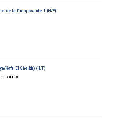
(Nouvelle
aire de la Composante 1 (H/F)
fenêtre)
(Nouvelle
a/Kafr-El Sheikh) (H/F)
fenêtre)
EL SHEIKH