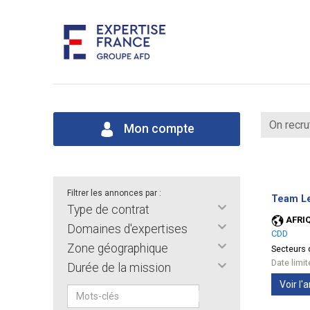
On recru
Mon compte
Filtrer les annonces par :
Team Le
Type de contrat
AFRI
Domaines d'expertises
CDD
Zone géographique
Secteurs d
Date limi
Durée de la mission
Voir l