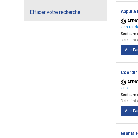
Appui à 
Effacer votre recherche
AFRI
Contrat d
Secteurs d
Date limi
Voir l
Coordina
AFRI
CDD
Secteurs d
Date limi
Voir l
Grants F