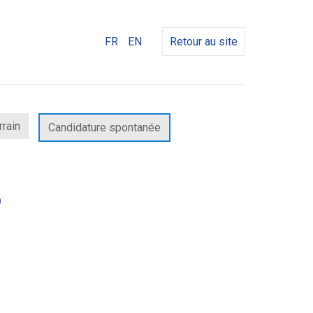
FR
EN
Retour au site
rrain
Candidature spontanée
(Nouvelle
)
fenêtre)