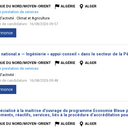
fenêtre)
QUE DU NORD/MOYEN-ORIENT
ALGÉRIE
ALGER
e prestation de services
'activité :
Climat et Agriculture
te de candidature : 16/08/2026 09:57
'annonce
 national.e — Ingénierie « appui-conseil » dans le secteur de la P
QUE DU NORD/MOYEN-ORIENT
ALGÉRIE
ALGER
e prestation de services
'activité :
te de candidature : 16/08/2026 09:48
'annonce
écialisé à la maitrise d’ouvrage du programme Economie Bleue pou
ments, réactifs, services, liés à la procédure d’accréditation p
QUE DU NORD/MOYEN-ORIENT
ALGÉRIE
ALGER