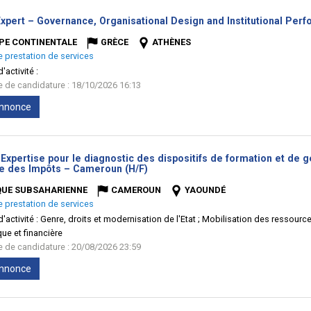
Expert – Governance, Organisational Design and Institutional Per
PE CONTINENTALE
GRÈCE
ATHÈNES
e prestation de services
'activité :
te de candidature : 18/10/2026 16:13
'annonce
Expertise pour le diagnostic des dispositifs de formation et de 
(Nouvelle
e des Impôts – Cameroun (H/F)
fenêtre)
QUE SUBSAHARIENNE
CAMEROUN
YAOUNDÉ
e prestation de services
'activité :
Genre, droits et modernisation de l'Etat ; Mobilisation des ressourc
e et financière
te de candidature : 20/08/2026 23:59
'annonce