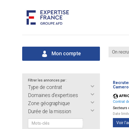
On recru
Mon compte
Filtrer les annonces par :
Recrutem
Type de contrat
Camerou
Domaines d'expertises
AFRI
Contrat d
Zone géographique
Secteurs d
Durée de la mission
Date limi
Voir l