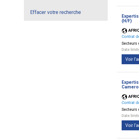
Effacer votre recherche
Experti
(No
(H/F)
fen
AFRI
Contrat d
Secteurs d
Date limi
Voir l
Expertis
Camerou
AFRI
Contrat d
Secteurs d
Date limi
Voir l