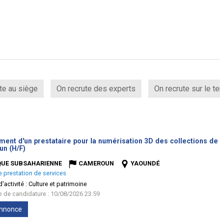
te au siège
On recrute des experts
On recrute sur le te
ent d'un prestataire pour la numérisation 3D des collections de 
(Nouvelle
n (H/F)
fenêtre)
QUE SUBSAHARIENNE
CAMEROUN
YAOUNDÉ
e prestation de services
'activité :
Culture et patrimoine
te de candidature : 10/08/2026 23:59
'annonce