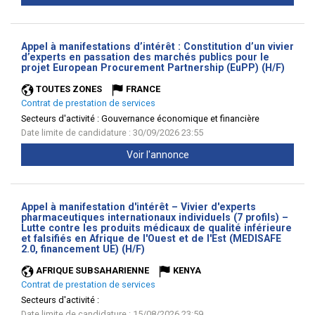
Appel à manifestations d’intérêt : Constitution d’un vivier
d’experts en passation des marchés publics pour le
(Nouve
projet European Procurement Partnership (EuPP) (H/F)
fenêtr
TOUTES ZONES
FRANCE
Contrat de prestation de services
Secteurs d'activité :
Gouvernance économique et financière
Date limite de candidature : 30/09/2026 23:55
Voir l'annonce
Appel à manifestation d'intérêt – Vivier d'experts
pharmaceutiques internationaux individuels (7 profils) –
Lutte contre les produits médicaux de qualité inférieure
et falsifiés en Afrique de l'Ouest et de l'Est (MEDISAFE
(Nouvelle
2.0, financement UE) (H/F)
fenêtre)
AFRIQUE SUBSAHARIENNE
KENYA
Contrat de prestation de services
Secteurs d'activité :
Date limite de candidature : 15/08/2026 23:59