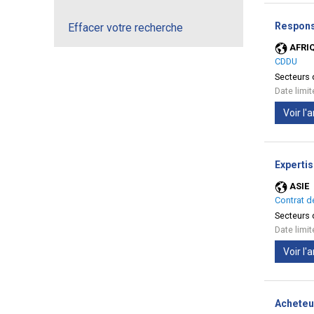
Respons
Effacer votre recherche
AFRI
CDDU
Secteurs d
Date limi
Voir l
Expertis
ASIE
Contrat d
Secteurs d
Date limi
Voir l
Acheteu