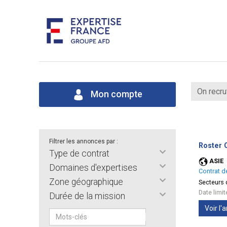
On recru
Mon compte
Filtrer les annonces par :
Roster C
Type de contrat
ASIE
Domaines d'expertises
Contrat d
Zone géographique
Secteurs d
Date limi
Durée de la mission
Voir l