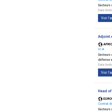
Secteurs d
Date limi
Voir l
Adjoint.
AFRI
V.I.A
Secteurs d
défense e
Date limi
Voir l
Head of 
EURO
Contrat d
Secteurs d