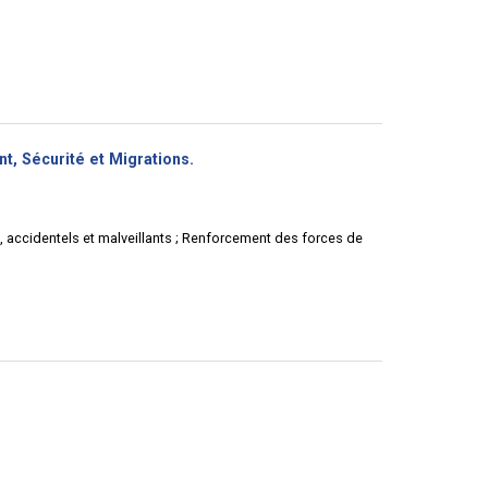
(Nouvelle
nt, Sécurité et Migrations.
fenêtre)
s, accidentels et malveillants ; Renforcement des forces de
(Nouvelle
fenêtre)