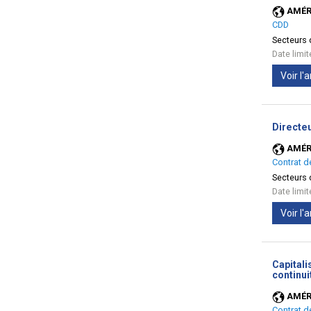
AMÉR
CDD
Secteurs d
Date limi
Voir l
Directe
AMÉR
Contrat d
Secteurs d
Date limi
Voir l
Capitali
continui
AMÉR
Contrat d