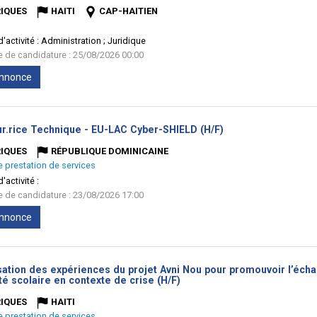
IQUES
HAITI
CAP-HAITIEN
'activité :
Administration ; Juridique
te de candidature : 25/08/2026 00:00
'annonce
(Nouvelle
ur.rice Technique - EU-LAC Cyber-SHIELD (H/F)
fenêtre)
IQUES
RÉPUBLIQUE DOMINICAINE
e prestation de services
'activité :
te de candidature : 23/08/2026 17:00
'annonce
sation des expériences du projet Avni Nou pour promouvoir l’écha
(Nouvelle
té scolaire en contexte de crise (H/F)
fenêtre)
IQUES
HAITI
e prestation de services