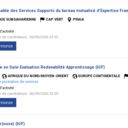
able des Services Supports du bureau mutualisé d’Expertise Fran
QUE SUBSAHARIENNE
CAP VERT
PRAIA
'activité :
te de candidature : 30/09/2026 23:55
'annonce
(Nouvelle
e en Suivi Evaluation Redevabilité Apprentissage (H/F)
fenêtre)
AFRIQUE DU NORD/MOYEN-ORIENT
EUROPE CONTINENTALE
e prestation de services
'activité :
te de candidature : 06/09/2026 23:59
'annonce
(Nouvelle
r(euse) (H/F)
fenêtre)