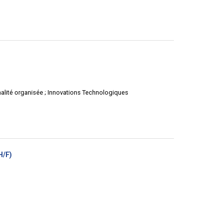
uvelle
tre)
inalité organisée ; Innovations Technologiques
(Nouvelle
H/F)
fenêtre)