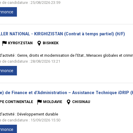
te de candidature : 25/08/2026 23:59
'annonce
(No
LER NATIONAL - KIRGHIZISTAN (Contrat à temps partiel) (H/F)
fenê
KYRGYZSTAN
BISHKEK
'activité :
Genre, droits et modernisation de l'Etat ; Menaces globales et crim
te de candidature : 28/08/2026 13:21
'annonce
e) de Finance et d’Administration – Assistance Technique iDRIP (
PE CONTINENTALE
MOLDAVIE
CHISINAU
'activité :
Développement durable
te de candidature : 15/09/2026 15:50
'annonce