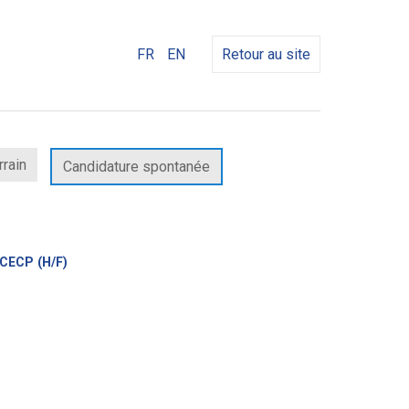
FR
EN
Retour au site
rrain
Candidature spontanée
(Nouvelle
 CECP (H/F)
fenêtre)