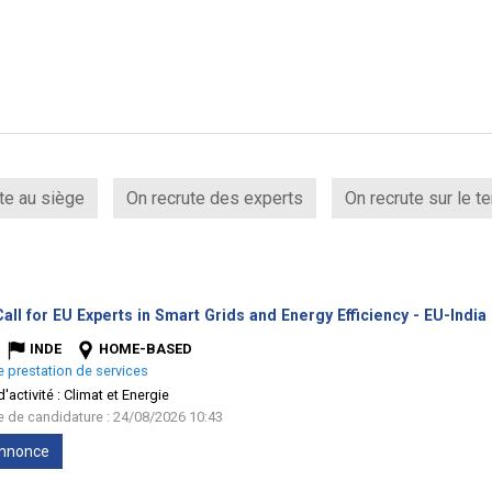
te au siège
On recrute des experts
On recrute sur le te
all for EU Experts in Smart Grids and Energy Efficiency - EU-India
INDE
HOME-BASED
e prestation de services
'activité :
Climat et Energie
te de candidature : 24/08/2026 10:43
'annonce