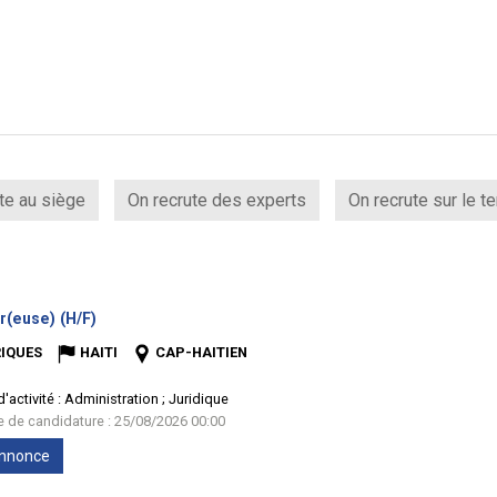
te au siège
On recrute des experts
On recrute sur le te
(Nouvelle
r(euse) (H/F)
fenêtre)
IQUES
HAITI
CAP-HAITIEN
'activité :
Administration ; Juridique
te de candidature : 25/08/2026 00:00
'annonce