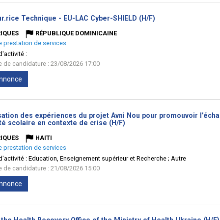
(Nouvelle
ur.rice Technique - EU-LAC Cyber-SHIELD (H/F)
fenêtre)
IQUES
RÉPUBLIQUE DOMINICAINE
e prestation de services
'activité :
te de candidature : 23/08/2026 17:00
'annonce
sation des expériences du projet Avni Nou pour promouvoir l’écha
(Nouvelle
té scolaire en contexte de crise (H/F)
fenêtre)
IQUES
HAITI
e prestation de services
'activité :
Education, Enseignement supérieur et Recherche ; Autre
te de candidature : 21/08/2026 15:00
'annonce