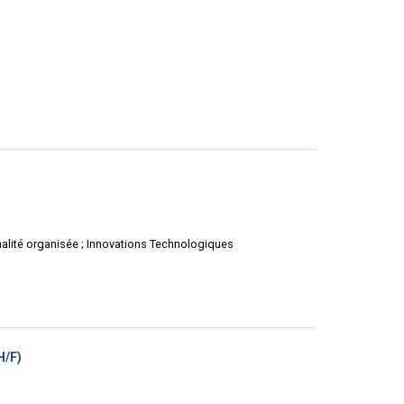
fenêtre)
uvelle
tre)
inalité organisée ; Innovations Technologiques
(Nouvelle
H/F)
fenêtre)