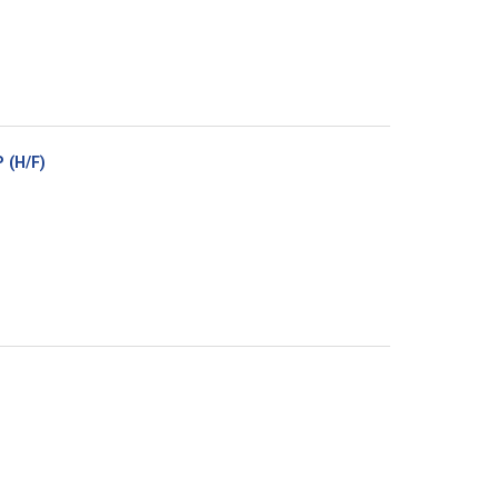
(Nouvelle
 (H/F)
fenêtre)