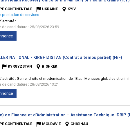
the Health Recovery Office of the Ministry of Health Ukraine (H/F)
PE CONTINENTALE
UKRAINE
KYIV
e prestation de services
'activité :
te de candidature : 25/08/2026 23:59
'annonce
(No
LER NATIONAL - KIRGHIZISTAN (Contrat à temps partiel) (H/F)
fenê
KYRGYZSTAN
BISHKEK
'activité :
Genre, droits et modernisation de l'Etat ; Menaces globales et crim
te de candidature : 28/08/2026 13:21
'annonce
e) de Finance et d’Administration – Assistance Technique iDRIP (
PE CONTINENTALE
MOLDAVIE
CHISINAU