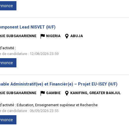
'annonce
(Nouvelle
mponent Lead NISVET (H/F)
fenêtre)
QUE SUBSAHARIENNE
NIGERIA
ABUJA
'activité :
te de candidature : 12/08/2026 23:59
'annonce
(Nouv
ble Administratif(ve) et Financièr(e) – Projet EU-ISEY (H/F)
fenêt
QUE SUBSAHARIENNE
GAMBIE
KANIFING, GREATER BANJUL
'activité :
Education, Enseignement supérieur et Recherche
te de candidature : 06/09/2026 23:55
'annonce