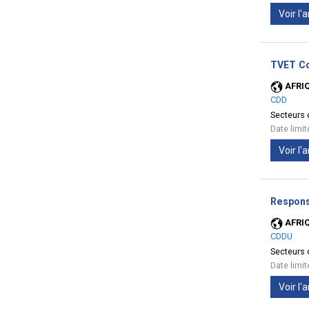
Voir l
TVET Co
AFRI
CDD
Secteurs d
Date limi
Voir l
Responsa
AFRI
CDDU
Secteurs d
Date limi
Voir l