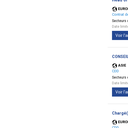
Head of 
EURO
Contrat d
Secteurs d
Date limi
Voir l
CONSEIL
ASIE
CDD
Secteurs d
Date limi
Voir l
Chargé(
EURO
CDD