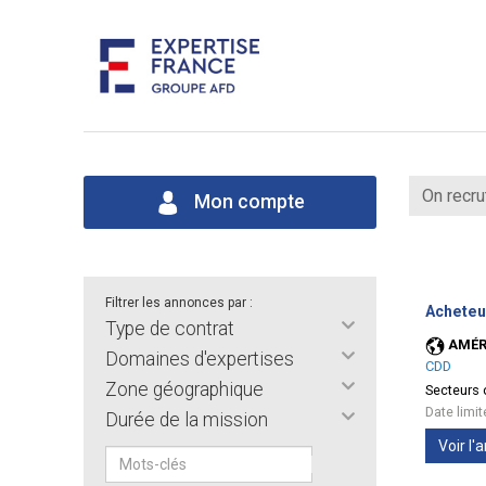
On recru
Mon compte
Filtrer les annonces par :
Acheteu
Type de contrat
AMÉR
Domaines d'expertises
CDD
Zone géographique
Secteurs d
Date limi
Durée de la mission
Voir l