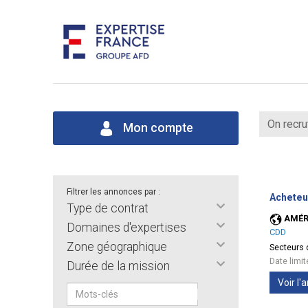
On recru
Mon compte
Filtrer les annonces par :
Acheteu
Type de contrat
AMÉR
Domaines d'expertises
CDD
Zone géographique
Secteurs d
Date limi
Durée de la mission
Voir l