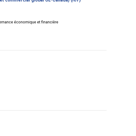
et commercial global UE-Canada) (H/F)
fenêtre)
vernance économique et financière
e