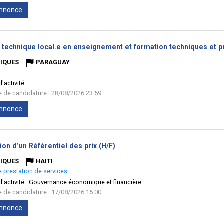
'annonce
e technique local.e en enseignement et formation techniques et p
IQUES
PARAGUAY
'activité :
te de candidature : 28/08/2026 23:59
'annonce
(Nouvelle
ion d’un Référentiel des prix (H/F)
fenêtre)
IQUES
HAITI
e prestation de services
'activité :
Gouvernance économique et financière
te de candidature : 17/08/2026 15:00
'annonce