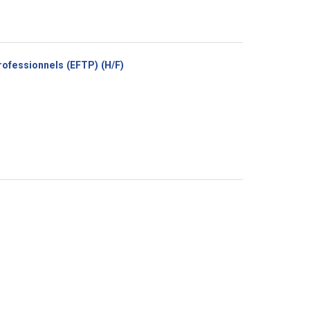
(Nouvelle
rofessionnels (EFTP) (H/F)
fenêtre)