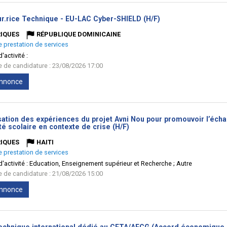
(Nouvelle
ur.rice Technique - EU-LAC Cyber-SHIELD (H/F)
fenêtre)
IQUES
RÉPUBLIQUE DOMINICAINE
e prestation de services
'activité :
te de candidature : 23/08/2026 17:00
'annonce
sation des expériences du projet Avni Nou pour promouvoir l’écha
(Nouvelle
té scolaire en contexte de crise (H/F)
fenêtre)
IQUES
HAITI
e prestation de services
'activité :
Education, Enseignement supérieur et Recherche ; Autre
te de candidature : 21/08/2026 15:00
'annonce