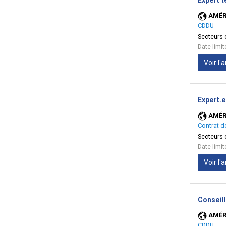
Expert 
AMÉR
CDDU
Secteurs d
Date limi
Voir l
Expert.
AMÉR
Contrat d
Secteurs d
Date limi
Voir l
Conseill
AMÉR
CDDU