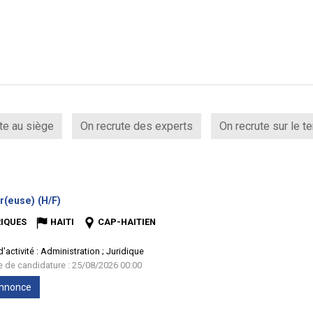
te au siège
On recrute des experts
On recrute sur le te
(Nouvelle
r(euse) (H/F)
fenêtre)
IQUES
HAITI
CAP-HAITIEN
'activité :
Administration ; Juridique
te de candidature : 25/08/2026 00:00
'annonce