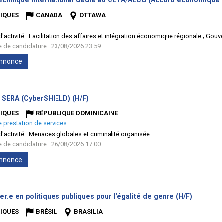
technique international dédié au CETA/AECG (Accord économique 
IQUES
CANADA
OTTAWA
'activité :
Facilitation des affaires et intégration économique régionale ; Gou
te de candidature : 23/08/2026 23:59
'annonce
(Nouvelle
e SERA (CyberSHIELD) (H/F)
fenêtre)
IQUES
RÉPUBLIQUE DOMINICAINE
e prestation de services
'activité :
Menaces globales et criminalité organisée
te de candidature : 26/08/2026 17:00
'annonce
(Nouvell
er.e en politiques publiques pour l'égalité de genre (H/F)
fenêtre)
IQUES
BRÉSIL
BRASILIA