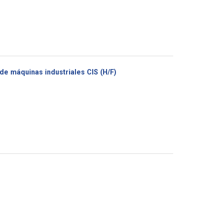
(Nouvelle
e máquinas industriales CIS (H/F)
fenêtre)