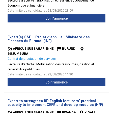
Secteurs d'activité :
Stabilisation et résilience ; Gouvernance
économique et financière
Date limite de candidature : 28/08/2026 23:59
Voir l'annonce
Expert(e) S&E – Projet d’appui au Ministère des
(Nouvelle
Finances du Burundi (H/F)
fenêtre)
AFRIQUE SUBSAHARIENNE
BURUNDI
BUJUMBURA
Contrat de prestation de services
Secteurs d'activité :
Mobilisation des ressources, gestion et
redevabilité publiques
Date limite de candidature : 23/08/2026 11:30
Voir l'annonce
Expert to strengthen RP English lecturers’ practical
(Nouv
capacity to implement CEFR and develop modules (H/F)
fenêt
AFRIQUE SUBSAHARIENNE
RWANDA
KIGALI