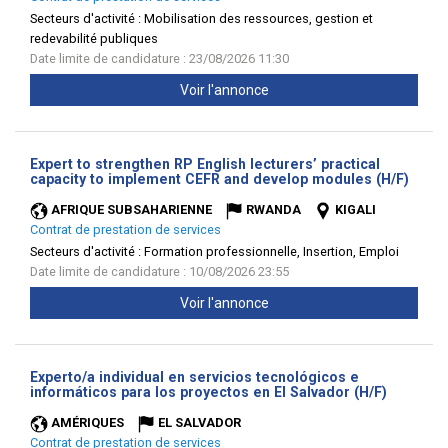
Secteurs d'activité :
Mobilisation des ressources, gestion et
redevabilité publiques
Date limite de candidature : 23/08/2026 11:30
Voir l'annonce
Expert to strengthen RP English lecturers’ practical
(Nouv
capacity to implement CEFR and develop modules (H/F)
fenêt
AFRIQUE SUBSAHARIENNE
RWANDA
KIGALI
Contrat de prestation de services
Secteurs d'activité :
Formation professionnelle, Insertion, Emploi
Date limite de candidature : 10/08/2026 23:55
Voir l'annonce
Experto/a individual en servicios tecnológicos e
(Nouvell
informáticos para los proyectos en El Salvador (H/F)
fenêtre)
AMÉRIQUES
EL SALVADOR
Contrat de prestation de services