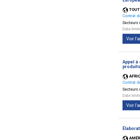
Europea
TOUT
Contrat d
Secteurs d
Date limi
Voir l
Appel à 
produits
AFRI
Contrat d
Secteurs d
Date limi
Voir l
Élaborat
AMÉR