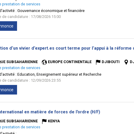
e prestation de services
'activité :
Gouvernance économique et financière
te de candidature : 17/08/2026 15:00
'annonce
tion d’un vivier d’expert.es court terme pour l’appui à la réform
uvelle
être)
QUE SUBSAHARIENNE
EUROPE CONTINENTALE
DJIBOUTI
D
e prestation de services
'activité :
Education, Enseignement supérieur et Recherche
te de candidature : 12/09/2026 23:55
'annonce
(Nouvelle
nternational en matière de forces de l'ordre (H/F)
fenêtre)
QUE SUBSAHARIENNE
KENYA
e prestation de services
'activité :