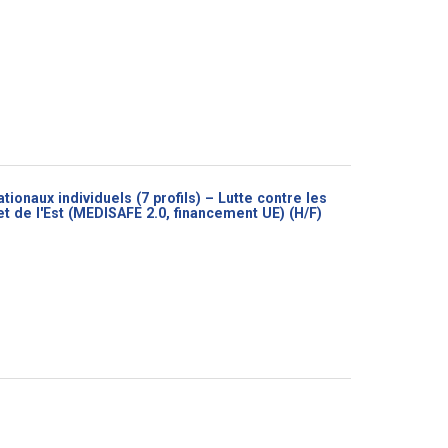
ionaux individuels (7 profils) – Lutte contre les
(Nouvelle
et de l'Est (MEDISAFE 2.0, financement UE) (H/F)
fenêtre)