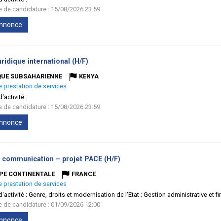
te de candidature : 15/08/2026 23:59
'annonce
(Nouvelle
uridique international (H/F)
fenêtre)
QUE SUBSAHARIENNE
KENYA
e prestation de services
'activité :
te de candidature : 15/08/2026 23:59
'annonce
(Nouvelle
e communication – projet PACE (H/F)
fenêtre)
PE CONTINENTALE
FRANCE
e prestation de services
'activité :
Genre, droits et modernisation de l'Etat ; Gestion administrative et 
te de candidature : 01/09/2026 12:00
'annonce