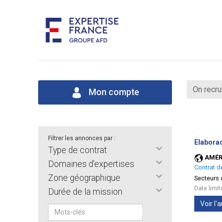
On recru
Mon compte
Filtrer les annonces par :
Elabora
Type de contrat
AMÉR
Domaines d'expertises
Contrat d
Zone géographique
Secteurs d
Date limi
Durée de la mission
Voir l