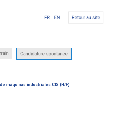
FR
EN
Retour au site
rrain
Candidature spontanée
(Nouvelle
e máquinas industriales CIS (H/F)
fenêtre)