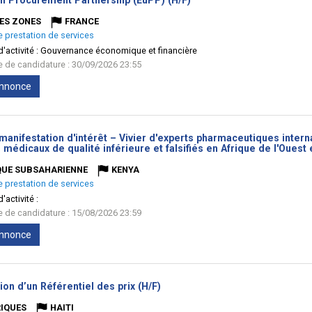
n Procurement Partnership (EuPP) (H/F)
fenêtre)
ES ZONES
FRANCE
e prestation de services
'activité :
Gouvernance économique et financière
te de candidature : 30/09/2026 23:55
'annonce
manifestation d'intérêt – Vivier d'experts pharmaceutiques internat
 médicaux de qualité inférieure et falsifiés en Afrique de l'Ouest 
QUE SUBSAHARIENNE
KENYA
e prestation de services
'activité :
te de candidature : 15/08/2026 23:59
'annonce
(Nouvelle
ion d’un Référentiel des prix (H/F)
fenêtre)
IQUES
HAITI