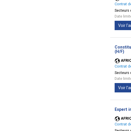
Contrat d
Secteurs d
Date limi
Voir l
Constitu
(No
(H/F)
fen
AFRI
Contrat d
Secteurs d
Date limi
Voir l
Expert i
AFRI
Contrat d
Secteurs d