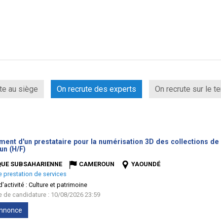
te au siège
On recrute des experts
On recrute sur le te
ent d'un prestataire pour la numérisation 3D des collections de 
(Nouvelle
n (H/F)
fenêtre)
QUE SUBSAHARIENNE
CAMEROUN
YAOUNDÉ
e prestation de services
'activité :
Culture et patrimoine
te de candidature : 10/08/2026 23:59
'annonce