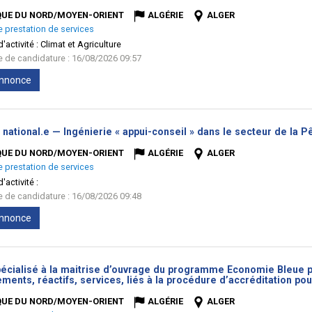
fenêtre)
QUE DU NORD/MOYEN-ORIENT
ALGÉRIE
ALGER
e prestation de services
'activité :
Climat et Agriculture
te de candidature : 16/08/2026 09:57
'annonce
 national.e — Ingénierie « appui-conseil » dans le secteur de la P
QUE DU NORD/MOYEN-ORIENT
ALGÉRIE
ALGER
e prestation de services
'activité :
te de candidature : 16/08/2026 09:48
'annonce
écialisé à la maitrise d’ouvrage du programme Economie Bleue pou
ments, réactifs, services, liés à la procédure d’accréditation p
QUE DU NORD/MOYEN-ORIENT
ALGÉRIE
ALGER