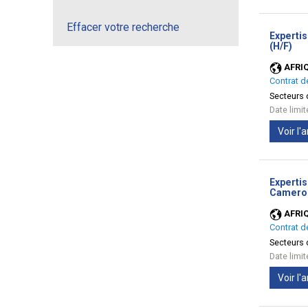
Effacer votre recherche
Experti
(No
(H/F)
fen
AFRI
Contrat d
Secteurs d
Date limi
Voir l
Expertis
Camerou
AFRI
Contrat d
Secteurs d
Date limi
Voir l