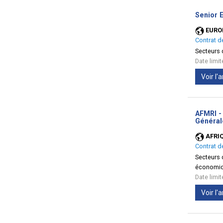
Senior 
EURO
Contrat d
Secteurs d
Date limi
Voir l
AFMRI - 
Général
AFRI
Contrat d
Secteurs d
économiqu
Date limi
Voir l