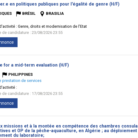
(Nouvell
er.e en politiques publiques pour l'égalité de genre (H/F)
fenêtre)
IQUES
BRÉSIL
BRASILIA
'activité :
Genre, droits et modernisation de l'Etat
te de candidature : 23/08/2026 23:55
'annonce
(Nouvelle
e for a mid-term evaluation (H/F)
fenêtre)
PHILIPPINES
e prestation de services
'activité :
te de candidature : 17/08/2026 23:55
'annonce
ux missions et à la montée en compétence des chambres consula
ives et OP de la pêche-aquaculture, en Algérie ; au déploiement d
(Nouvelle
ement du laboratoire;