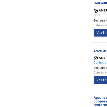
Conseill
AMÉR
CDDU
Secteurs d
Date limi
Voir l
Expertis
ASIE
Contrat d
Secteurs d
Date limi
Voir l
Appui a
coopérat
renforc