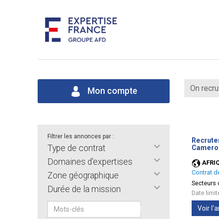
On recru
Mon compte
Filtrer les annonces par :
Recrutem
Type de contrat
Camerou
Domaines d'expertises
AFRI
Contrat d
Zone géographique
Secteurs d
Durée de la mission
Date limi
Voir l