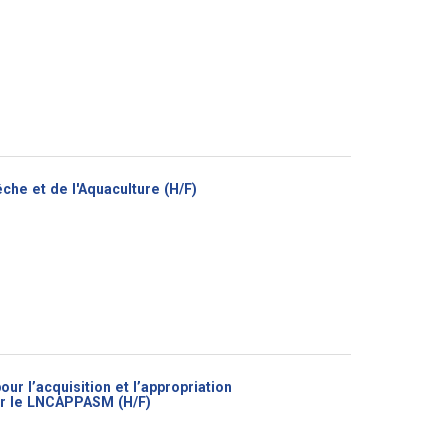
(Nouvelle
êche et de l'Aquaculture (H/F)
fenêtre)
r l’acquisition et l’appropriation
(Nouvelle
our le LNCAPPASM (H/F)
fenêtre)