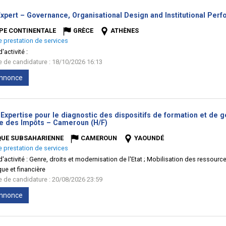
Expert – Governance, Organisational Design and Institutional Per
PE CONTINENTALE
GRÈCE
ATHÈNES
e prestation de services
'activité :
te de candidature : 18/10/2026 16:13
'annonce
Expertise pour le diagnostic des dispositifs de formation et de 
(Nouvelle
e des Impôts – Cameroun (H/F)
fenêtre)
QUE SUBSAHARIENNE
CAMEROUN
YAOUNDÉ
e prestation de services
'activité :
Genre, droits et modernisation de l'Etat ; Mobilisation des ressourc
e et financière
te de candidature : 20/08/2026 23:59
'annonce