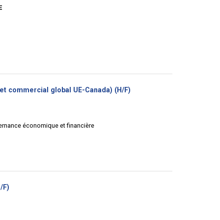
E
(Nouvelle
et commercial global UE-Canada) (H/F)
fenêtre)
vernance économique et financière
(Nouvelle
/F)
fenêtre)