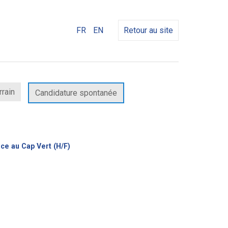
FR
EN
Retour au site
rrain
Candidature spontanée
(Nouvelle
ce au Cap Vert (H/F)
fenêtre)