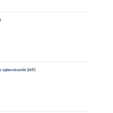
(Nouvelle
)
fenêtre)
(Nouvelle
 cybersécurité (H/F)
fenêtre)