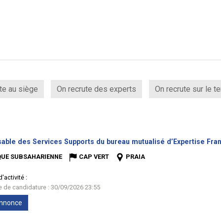
te au siège
On recrute des experts
On recrute sur le te
able des Services Supports du bureau mutualisé d’Expertise Fran
QUE SUBSAHARIENNE
CAP VERT
PRAIA
'activité :
te de candidature : 30/09/2026 23:55
'annonce