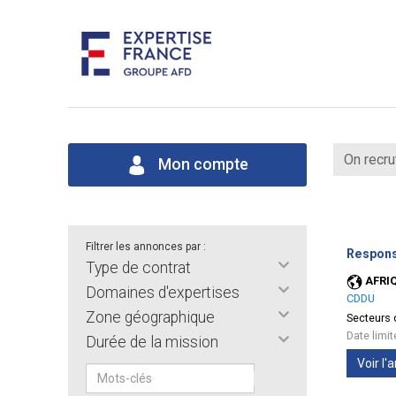
On recru
Mon compte
Filtrer les annonces par :
Respons
Type de contrat
AFRI
Domaines d'expertises
CDDU
Zone géographique
Secteurs d
Date limi
Durée de la mission
Voir l