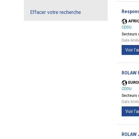
Responsa
Effacer votre recherche
AFRI
CDDU
Secteurs d
Date limi
Voir l
ROLAW P
EURO
CDDU
Secteurs d
Date limi
Voir l
ROLAW Ju