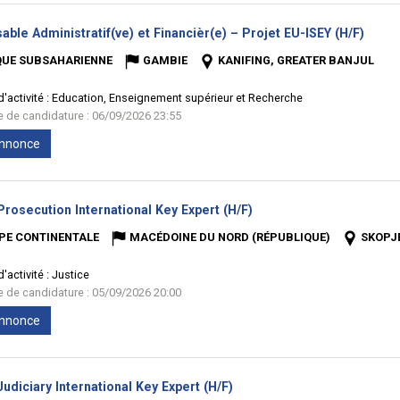
(Nouv
ble Administratif(ve) et Financièr(e) – Projet EU-ISEY (H/F)
fenêt
QUE SUBSAHARIENNE
GAMBIE
KANIFING, GREATER BANJUL
'activité :
Education, Enseignement supérieur et Recherche
te de candidature : 06/09/2026 23:55
'annonce
(Nouvelle
rosecution International Key Expert (H/F)
fenêtre)
PE CONTINENTALE
MACÉDOINE DU NORD (RÉPUBLIQUE)
SKOPJ
'activité :
Justice
te de candidature : 05/09/2026 20:00
'annonce
(Nouvelle
diciary International Key Expert (H/F)
fenêtre)