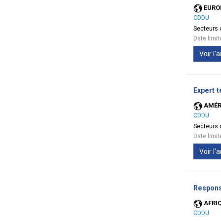
EURO
CDDU
Secteurs d
Date limi
Voir l
Expert 
AMÉR
CDDU
Secteurs d
Date limi
Voir l
Respons
AFRI
CDDU