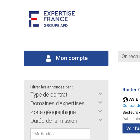
On recru
Mon compte
Filtrer les annonces par :
Roster C
Type de contrat
ASIE
Domaines d'expertises
Contrat d
Zone géographique
Secteurs d
Date limi
Durée de la mission
Voir l