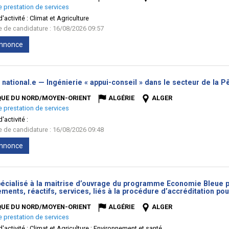
e prestation de services
'activité :
Climat et Agriculture
te de candidature : 16/08/2026 09:57
'annonce
 national.e — Ingénierie « appui-conseil » dans le secteur de la P
QUE DU NORD/MOYEN-ORIENT
ALGÉRIE
ALGER
e prestation de services
'activité :
te de candidature : 16/08/2026 09:48
'annonce
écialisé à la maitrise d’ouvrage du programme Economie Bleue pou
ments, réactifs, services, liés à la procédure d’accréditation p
QUE DU NORD/MOYEN-ORIENT
ALGÉRIE
ALGER
e prestation de services
'activité :
Climat et Agriculture ; Environnement et santé