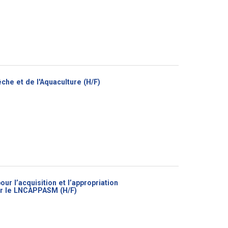
(Nouvelle
êche et de l'Aquaculture (H/F)
fenêtre)
r l’acquisition et l’appropriation
(Nouvelle
our le LNCAPPASM (H/F)
fenêtre)