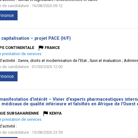
te de candidature : 16/08/2026 09:12
'annonce
(Nouvelle
 capitalisation – projet PACE (H/F)
fenêtre)
PE CONTINENTALE
FRANCE
e prestation de services
'activité :
Genre, droits et modernisation de l'Etat ; Suivi et évaluation ; Admini
te de candidature : 01/09/2026 12:00
'annonce
manifestation d'intérêt – Vivier d'experts pharmaceutiques internat
 médicaux de qualité inférieure et falsifiés en Afrique de l'Ouest 
QUE SUBSAHARIENNE
KENYA
e prestation de services
'activité :
te de candidature : 15/08/2026 23:59