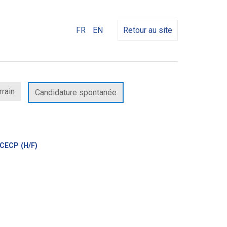
FR
EN
Retour au site
rrain
Candidature spontanée
(Nouvelle
 CECP (H/F)
fenêtre)