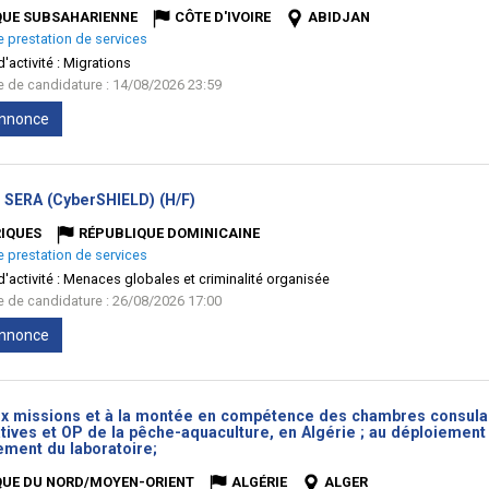
QUE SUBSAHARIENNE
CÔTE D'IVOIRE
ABIDJAN
e prestation de services
'activité :
Migrations
te de candidature : 14/08/2026 23:59
'annonce
(Nouvelle
e SERA (CyberSHIELD) (H/F)
fenêtre)
IQUES
RÉPUBLIQUE DOMINICAINE
e prestation de services
'activité :
Menaces globales et criminalité organisée
te de candidature : 26/08/2026 17:00
'annonce
ux missions et à la montée en compétence des chambres consula
ives et OP de la pêche-aquaculture, en Algérie ; au déploiement d
(Nouvelle
ement du laboratoire;
fenêtre)
QUE DU NORD/MOYEN-ORIENT
ALGÉRIE
ALGER