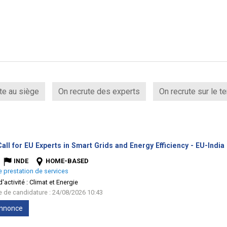
te au siège
On recrute des experts
On recrute sur le te
all for EU Experts in Smart Grids and Energy Efficiency - EU-India
INDE
HOME-BASED
e prestation de services
'activité :
Climat et Energie
te de candidature : 24/08/2026 10:43
'annonce