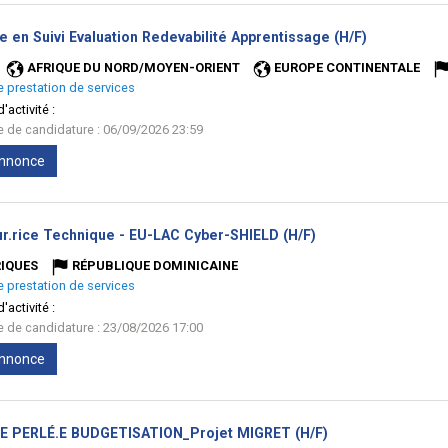
(Nouvelle
e en Suivi Evaluation Redevabilité Apprentissage (H/F)
fenêtre)
AFRIQUE DU NORD/MOYEN-ORIENT
EUROPE CONTINENTALE
e prestation de services
'activité :
te de candidature : 06/09/2026 23:59
'annonce
(Nouvelle
ur.rice Technique - EU-LAC Cyber-SHIELD (H/F)
fenêtre)
IQUES
RÉPUBLIQUE DOMINICAINE
e prestation de services
'activité :
te de candidature : 23/08/2026 17:00
'annonce
(Nouvelle
E PERLÉ.E BUDGETISATION_Projet MIGRET (H/F)
fenêtre)