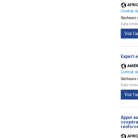
AFRI
Contrat d
Secteurs d
Date limi
Voir l
Expert.
AMÉR
Contrat d
Secteurs d
Date limi
Voir l
Appui a
coopérat
renforc
AFRI