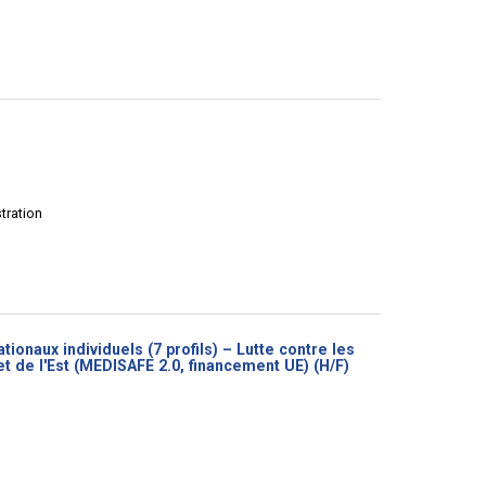
stration
ionaux individuels (7 profils) – Lutte contre les
(Nouvelle
et de l'Est (MEDISAFE 2.0, financement UE) (H/F)
fenêtre)