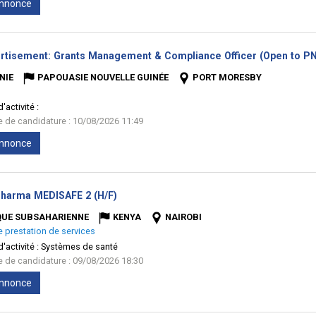
'annonce
rtisement: Grants Management & Compliance Officer (Open to PNG
NIE
PAPOUASIE NOUVELLE GUINÉE
PORT MORESBY
'activité :
te de candidature : 10/08/2026 11:49
'annonce
(Nouvelle
Pharma MEDISAFE 2 (H/F)
fenêtre)
QUE SUBSAHARIENNE
KENYA
NAIROBI
e prestation de services
'activité :
Systèmes de santé
te de candidature : 09/08/2026 18:30
'annonce