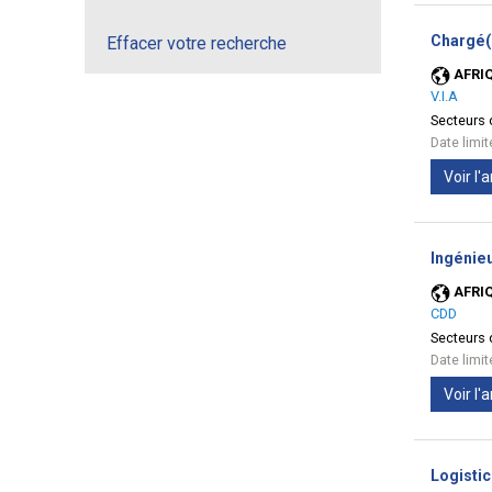
Chargé(
Effacer votre recherche
AFRI
V.I.A
Secteurs d
Date limi
Voir l
Ingénieu
AFRI
CDD
Secteurs d
Date limi
Voir l
Logistic