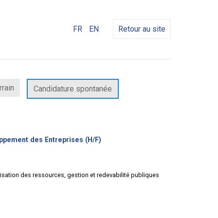
FR
EN
Retour au site
rrain
Candidature spontanée
(Nouvelle
oppement des Entreprises (H/F)
fenêtre)
lisation des ressources, gestion et redevabilité publiques