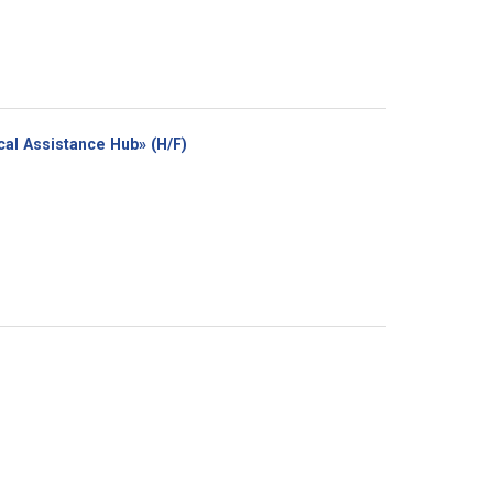
(Nouvelle
ical Assistance Hub» (H/F)
fenêtre)