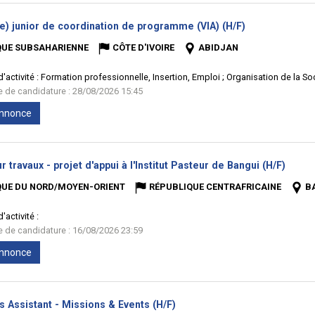
(Nouvelle
e) junior de coordination de programme (VIA) (H/F)
fenêtre)
QUE SUBSAHARIENNE
CÔTE D'IVOIRE
ABIDJAN
'activité :
Formation professionnelle, Insertion, Emploi ; Organisation de la Soc
te de candidature : 28/08/2026 15:45
'annonce
(Nouv
r travaux - projet d'appui à l'Institut Pasteur de Bangui (H/F)
fenêtr
QUE DU NORD/MOYEN-ORIENT
RÉPUBLIQUE CENTRAFRICAINE
B
'activité :
te de candidature : 16/08/2026 23:59
'annonce
(Nouvelle
s Assistant - Missions & Events (H/F)
fenêtre)