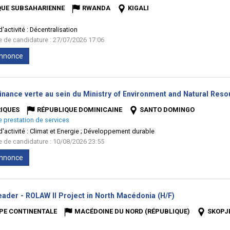
QUE SUBSAHARIENNE
RWANDA
KIGALI
'activité :
Décentralisation
te de candidature : 27/07/2026 17:06
'annonce
Finance verte au sein du Ministry of Environment and Natural Res
IQUES
RÉPUBLIQUE DOMINICAINE
SANTO DOMINGO
e prestation de services
'activité :
Climat et Energie ; Développement durable
te de candidature : 10/08/2026 23:55
'annonce
(Nouvelle
ader - ROLAW II Project in North Macédonia (H/F)
fenêtre)
PE CONTINENTALE
MACÉDOINE DU NORD (RÉPUBLIQUE)
SKOPJ