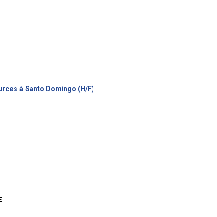
(Nouvelle
ources à Santo Domingo (H/F)
fenêtre)
E