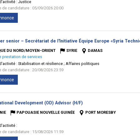
'activité :
Justice
te de candidature : 05/09/2026 20:00
'annonce
er senior – Secrétariat de l'Initiative Équipe Europe «Syria Techn
QUE DU NORD/MOYEN-ORIENT
SYRIE
DAMAS
e prestation de services
'activité :
Stabilisation et résilience ; Affaires politiques
te de candidature : 20/08/2026 23:59
'annonce
(Nouvelle
ational Development (OD) Advisor (H/F)
fenêtre)
NIE
PAPOUASIE NOUVELLE GUINÉE
PORT MORESBY
'activité :
te de candidature : 15/08/2026 11:59