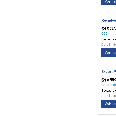
Voir l
Re-adve
OCÉA
CDD
Secteurs d
Date limi
Voir l
Expert 
AFRI
Contrat d
Secteurs d
Date limi
Voir l