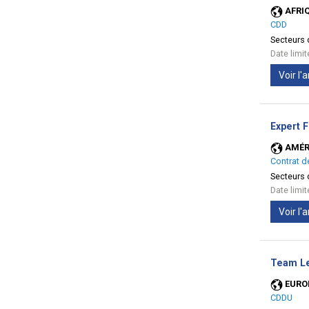
AFRI
CDD
Secteurs d
Date limi
Voir l
Expert 
AMÉR
Contrat d
Secteurs d
Date limi
Voir l
Team Le
EURO
CDDU