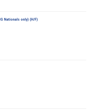
(Nouvelle
 Nationals only) (H/F)
fenêtre)