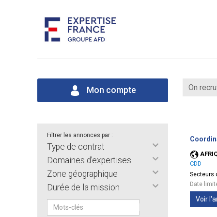
On recru
Mon compte
Filtrer les annonces par :
Coordin
Type de contrat
AFRI
Domaines d'expertises
CDD
Zone géographique
Secteurs d
Date limi
Durée de la mission
Voir l