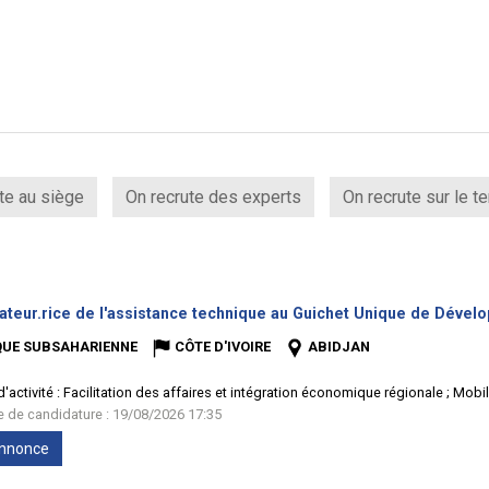
te au siège
On recrute des experts
On recrute sur le te
ateur.rice de l'assistance technique au Guichet Unique de Dével
QUE SUBSAHARIENNE
CÔTE D'IVOIRE
ABIDJAN
'activité :
Facilitation des affaires et intégration économique régionale ; Mobi
te de candidature : 19/08/2026 17:35
'annonce