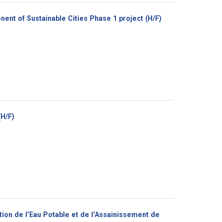
(Nouvelle
nent of Sustainable Cities Phase 1 project (H/F)
fenêtre)
(Nouvelle
(H/F)
fenêtre)
on de l’Eau Potable et de l’Assainissement de