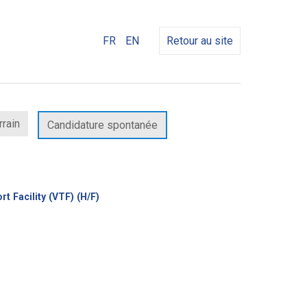
FR
EN
Retour au site
rrain
Candidature spontanée
(Nouvelle
t Facility (VTF) (H/F)
fenêtre)