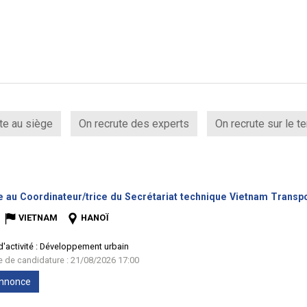
te au siège
On recrute des experts
On recrute sur le te
e au Coordinateur/trice du Secrétariat technique Vietnam Transpor
VIETNAM
HANOÏ
'activité :
Développement urbain
te de candidature : 21/08/2026 17:00
'annonce