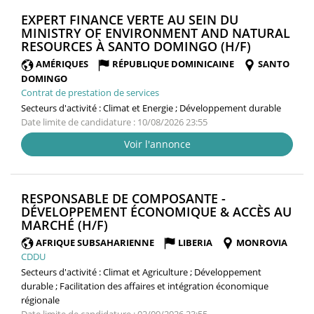
EXPERT FINANCE VERTE AU SEIN DU
MINISTRY OF ENVIRONMENT AND NATURAL
(NOUVELL
RESOURCES À SANTO DOMINGO (H/F)
FENÊTRE)
AMÉRIQUES
RÉPUBLIQUE DOMINICAINE
SANTO
DOMINGO
Contrat de prestation de services
Secteurs d'activité :
Climat et Energie ; Développement durable
Date limite de candidature : 10/08/2026 23:55
Voir l'annonce
RESPONSABLE DE COMPOSANTE -
DÉVELOPPEMENT ÉCONOMIQUE & ACCÈS AU
(NOUVELLE
MARCHÉ (H/F)
FENÊTRE)
AFRIQUE SUBSAHARIENNE
LIBERIA
MONROVIA
CDDU
Secteurs d'activité :
Climat et Agriculture ; Développement
durable ; Facilitation des affaires et intégration économique
régionale