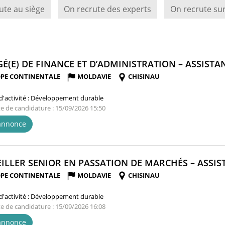
ute au siège
On recrute des experts
On recrute sur
É(E) DE FINANCE ET D’ADMINISTRATION – ASSISTAN
PE CONTINENTALE
MOLDAVIE
CHISINAU
'activité :
Développement durable
te de candidature : 15/09/2026 15:50
'annonce
ILLER SENIOR EN PASSATION DE MARCHÉS – ASSIST
PE CONTINENTALE
MOLDAVIE
CHISINAU
'activité :
Développement durable
te de candidature : 15/09/2026 16:08
'annonce