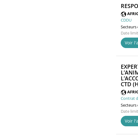
RESPO
AFRI
CDDU
Secteurs d
Date limi
Voir l
EXPER
L’ANI
L’ACC
CTD (H
AFRI
Contrat d
Secteurs d
Date limi
Voir l