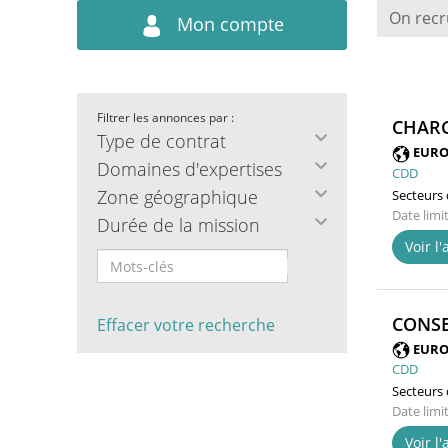
On recr
Mon compte
Filtrer les annonces par :
CHARG
Type de contrat
EURO
Domaines d'expertises
CDD
Zone géographique
Secteurs d
Date limi
Durée de la mission
Voir l
CONSE
Effacer votre recherche
EURO
CDD
Secteurs d
Date limi
Voir l