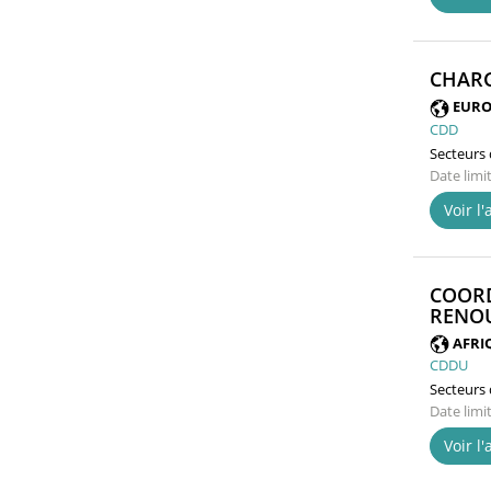
CHARG
EURO
CDD
Secteurs d
Date limi
Voir l
COORD
RENOU
AFRI
CDDU
Secteurs d
Date limi
Voir l