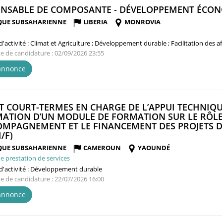
NSABLE DE COMPOSANTE - DÉVELOPPEMENT ÉCONO
QUE SUBSAHARIENNE
LIBERIA
MONROVIA
'activité :
Climat et Agriculture ; Développement durable ; Facilitation des 
te de candidature : 02/09/2026 23:55
'annonce
T COURT-TERMES EN CHARGE DE L’APPUI TECHNIQU
MATION D’UN MODULE DE FORMATION SUR LE RÔLE
OMPAGNEMENT ET LE FINANCEMENT DES PROJETS D
(NOUVELLE
/F)
FENÊTRE)
QUE SUBSAHARIENNE
CAMEROUN
YAOUNDÉ
e prestation de services
'activité :
Développement durable
te de candidature : 22/07/2026 16:00
'annonce