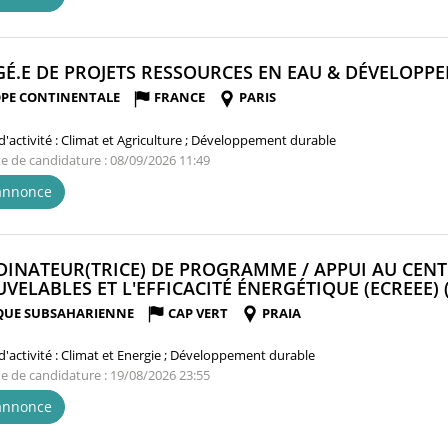
É.E DE PROJETS RESSOURCES EN EAU & DÉVELOPPE
PE CONTINENTALE
FRANCE
PARIS
'activité :
Climat et Agriculture ; Développement durable
te de candidature : 08/09/2026 11:49
'annonce
INATEUR(TRICE) DE PROGRAMME / APPUI AU CENT
VELABLES ET L'EFFICACITÉ ÉNERGÉTIQUE (ECREEE) 
QUE SUBSAHARIENNE
CAP VERT
PRAIA
'activité :
Climat et Energie ; Développement durable
te de candidature : 19/08/2026 23:55
'annonce