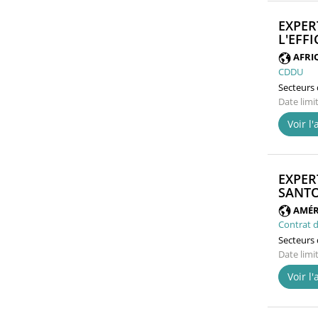
EXPER
L'EFF
AFRI
CDDU
Secteurs d
Date limi
Voir l
EXPER
SANTO
AMÉR
Contrat d
Secteurs d
Date limi
Voir l