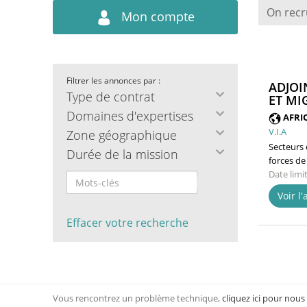
On recr
Mon compte
Filtrer les annonces par :
ADJOI
Type de contrat
ET MI
Domaines d'expertises
AFRI
V.I.A
Zone géographique
Secteurs d
Durée de la mission
forces de
Date limi
Voir l
Effacer votre recherche
Vous rencontrez un problème technique,
cliquez ici pour nous