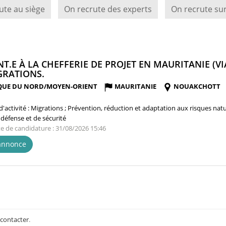
ute au siège
On recrute des experts
On recrute sur
NT.E À LA CHEFFERIE DE PROJET EN MAURITANIE (VI
(NOUVELLE
GRATIONS.
FENÊTRE)
QUE DU NORD/MOYEN-ORIENT
MAURITANIE
NOUAKCHOTT
'activité :
Migrations ; Prévention, réduction et adaptation aux risques natu
 défense et de sécurité
te de candidature : 31/08/2026 15:46
'annonce
 contacter
.