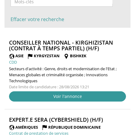
Effacer votre recherche
CONSEILLER NATIONAL - KIRGHIZISTAN
(NOUVELLE
(CONTRAT À TEMPS PARTIEL) (H/F)
FENÊTRE)
ASIE
KYRGYZSTAN
BISHKEK
CDD
Secteurs d'activité :
Genre, droits et modernisation de l'Etat ;
Menaces globales et criminalité organisée ; Innovations
Technologiques
Date limite de candidature : 28/08/2026 13:21
Voir l'annonce
(NOUVELLE
EXPERT.E SERA (CYBERSHIELD) (H/F)
FENÊTRE)
AMÉRIQUES
RÉPUBLIQUE DOMINICAINE
Contrat de prestation de services