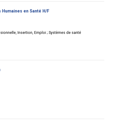
(Nouvelle
s Humaines en Santé H/F
fenêtre)
ionnelle, Insertion, Emploi ; Systèmes de santé
(Nouvelle
)
fenêtre)