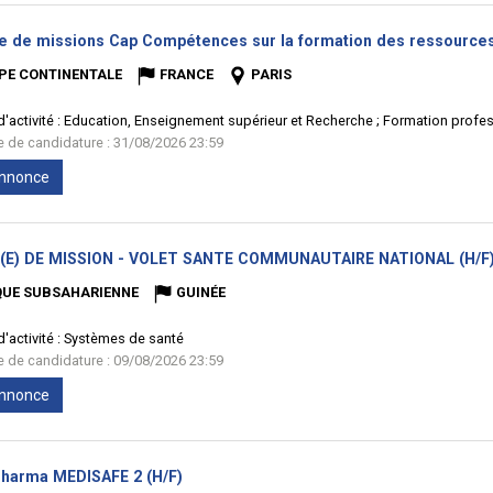
e de missions Cap Compétences sur la formation des ressource
PE CONTINENTALE
FRANCE
PARIS
'activité :
Education, Enseignement supérieur et Recherche ; Formation profess
te de candidature : 31/08/2026 23:59
'annonce
(E) DE MISSION - VOLET SANTE COMMUNAUTAIRE NATIONAL (H/F
QUE SUBSAHARIENNE
GUINÉE
'activité :
Systèmes de santé
te de candidature : 09/08/2026 23:59
'annonce
(Nouvelle
Pharma MEDISAFE 2 (H/F)
fenêtre)