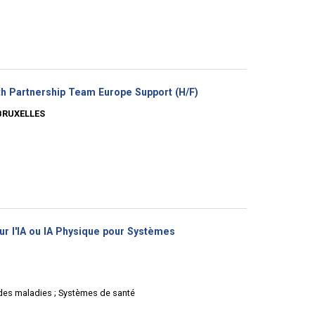
(Nouvelle
lth Partnership Team Europe Support (H/F)
fenêtre)
BRUXELLES
ur l'IA ou IA Physique pour Systèmes
 des maladies ; Systèmes de santé