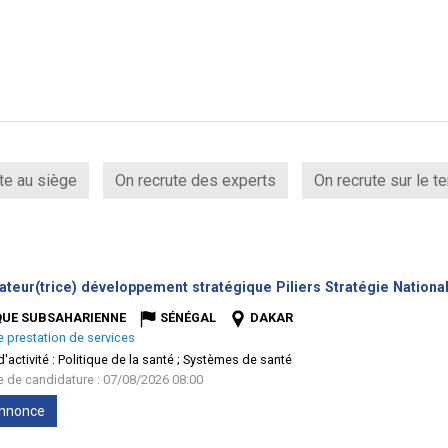
te au siège
On recrute des experts
On recrute sur le te
ateur(trice) développement stratégique Piliers Stratégie Nation
QUE SUBSAHARIENNE
SÉNÉGAL
DAKAR
e prestation de services
'activité :
Politique de la santé ; Systèmes de santé
te de candidature : 07/08/2026 08:00
'annonce