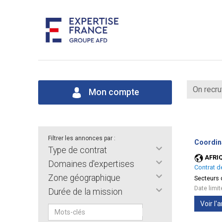
On recru
Mon compte
Filtrer les annonces par :
Coordin
Type de contrat
AFRI
Domaines d'expertises
Contrat d
Zone géographique
Secteurs d
Date limi
Durée de la mission
Voir l