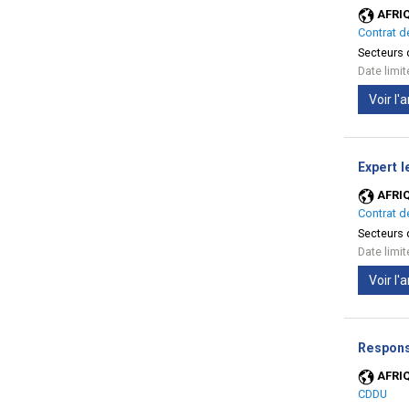
AFRI
Contrat d
Secteurs d
Date limi
Voir l
Expert l
AFRI
Contrat d
Secteurs d
Date limi
Voir l
Respons
AFRI
CDDU