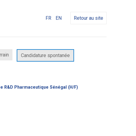
FR
EN
Retour au site
rrain
Candidature spontanée
(Nouvelle
ale R&D Pharmaceutique Sénégal (H/F)
fenêtre)