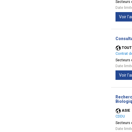
Secteurs d
Date limi
Voir l
Consult
TOUT
Contrat d
Secteurs d
Date limi
Voir l
Recherch
Biologiq
ASIE
CDDU
Secteurs d
Date limi