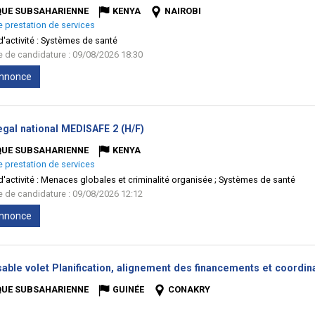
QUE SUBSAHARIENNE
KENYA
NAIROBI
e prestation de services
'activité :
Systèmes de santé
te de candidature : 09/08/2026 18:30
'annonce
(Nouvelle
egal national MEDISAFE 2 (H/F)
fenêtre)
QUE SUBSAHARIENNE
KENYA
e prestation de services
'activité :
Menaces globales et criminalité organisée ; Systèmes de santé
te de candidature : 09/08/2026 12:12
'annonce
able volet Planification, alignement des financements et coordina
QUE SUBSAHARIENNE
GUINÉE
CONAKRY