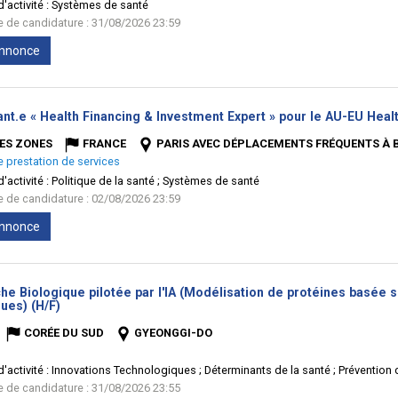
'activité :
Systèmes de santé
te de candidature : 31/08/2026 23:59
'annonce
ant.e « Health Financing & Investment Expert » pour le AU-EU Hea
ES ZONES
FRANCE
PARIS AVEC DÉPLACEMENTS FRÉQUENTS À 
e prestation de services
'activité :
Politique de la santé ; Systèmes de santé
te de candidature : 02/08/2026 23:59
'annonce
e Biologique pilotée par l'IA (Modélisation de protéines basée s
(Nouvelle
ues) (H/F)
fenêtre)
CORÉE DU SUD
GYEONGGI-DO
'activité :
Innovations Technologiques ; Déterminants de la santé ; Prévention
te de candidature : 31/08/2026 23:55