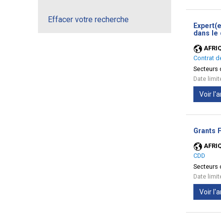
Effacer votre recherche
Expert(e
dans le 
AFRI
Contrat d
Secteurs d
Date limi
Voir l
Grants F
AFRI
CDD
Secteurs d
Date limi
Voir l