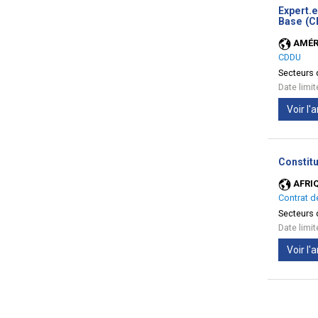
Expert.
Base (C
AMÉR
CDDU
Secteurs d
Date limi
Voir l
Constitu
AFRI
Contrat d
Secteurs d
Date limi
Voir l