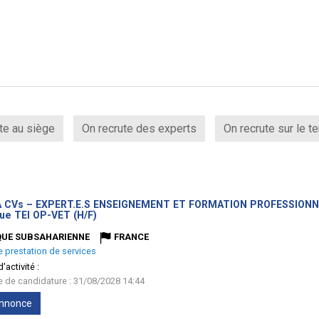
te au siège
On recrute des experts
On recrute sur le te
 CVs – EXPERT.E.S ENSEIGNEMENT ET FORMATION PROFESSIONNELS/
(Nouvelle
ue TEI OP-VET (H/F)
fenêtre)
QUE SUBSAHARIENNE
FRANCE
e prestation de services
'activité :
te de candidature : 31/08/2028 14:44
'annonce