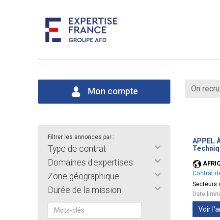
On recru
Mon compte
Filtrer les annonces par :
APPEL À
Type de contrat
Techniq
Domaines d'expertises
AFRI
Contrat d
Zone géographique
Secteurs d
Durée de la mission
Date limi
Voir l