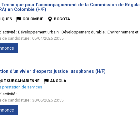
e Technique pour l’accompagnement de la Commission de Régulati
(Nouvelle
RA) en Colombie (H/F)
fenêtre)
IQUES
COLOMBIE
BOGOTA
'activité :
Développement urbain ; Développement durable ; Environnement et 
te de candidature : 05/04/2026 23:55
'annonce
(Nouvelle
tion d'un vivier d'experts justice lusophones (H/F)
fenêtre)
QUE SUBSAHARIENNE
ANGOLA
e prestation de services
'activité :
te de candidature : 30/06/2026 23:55
'annonce