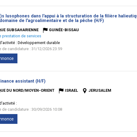
)s lusophones dans l'appui à la structuration de la filière halie
(Nouvelle
domaine de l'agroalimentaire et de la pêche (H/F)
fenêtre)
QUE SUBSAHARIENNE
GUINÉE-BISSAU
e prestation de services
'activité :
Développement durable
te de candidature : 31/12/2026 23:59
'annonce
(Nouvelle
inance assistant (H/F)
fenêtre)
QUE DU NORD/MOYEN-ORIENT
ISRAEL
JERUSALEM
'activité :
te de candidature : 30/09/2026 10:08
'annonce