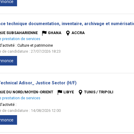
'annonce
nce technique documentation, inventaire, archivage et numérisat
QUE SUBSAHARIENNE
GHANA
ACCRA
e prestation de services
'activité :
Culture et patrimoine
te de candidature : 27/07/2026 18:23
'annonce
(Nouvelle
echnical Adisor_ Justice Sector (H/F)
fenêtre)
QUE DU NORD/MOYEN-ORIENT
LIBYE
TUNIS / TRIPOLI
e prestation de services
'activité :
te de candidature : 14/08/2026 12:00
'annonce