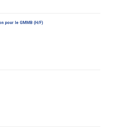
(Nouvelle
ion pour le GMMB (H/F)
fenêtre)