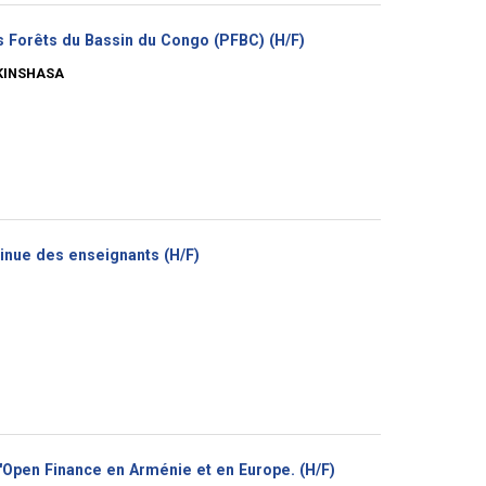
(Nouvelle
les Forêts du Bassin du Congo (PFBC) (H/F)
fenêtre)
KINSHASA
(Nouvelle
ntinue des enseignants (H/F)
fenêtre)
(Nouvelle
'Open Finance en Arménie et en Europe. (H/F)
fenêtre)