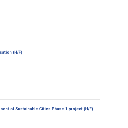
(Nouvelle
sation (H/F)
fenêtre)
(Nouvelle
nent of Sustainable Cities Phase 1 project (H/F)
fenêtre)