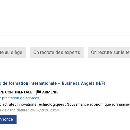
te au siège
On recrute des experts
On recrute sur le te
(Nouvelle
 de formation internationale – Business Angels (H/F)
fenêtre)
PE CONTINENTALE
ARMÉNIE
e prestation de services
'activité :
Innovations Technologiques ; Gouvernance économique et financiè
te de candidature : 29/07/2026 23:59
'annonce