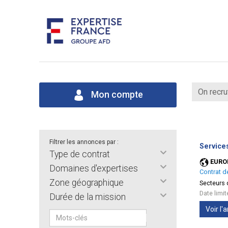
On recru
Mon compte
Filtrer les annonces par :
Services
Type de contrat
EURO
Domaines d'expertises
Contrat d
Zone géographique
Secteurs d
Date limi
Durée de la mission
Voir l