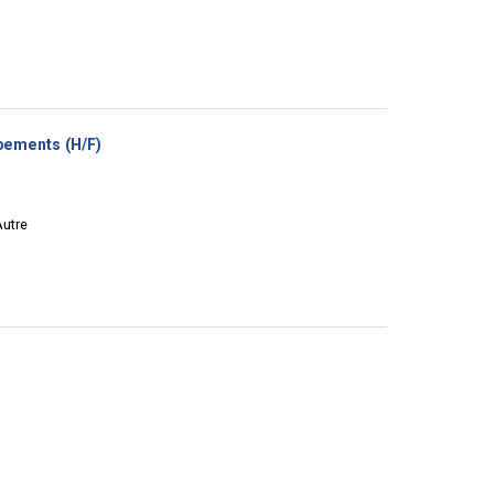
(Nouvelle
ipements (H/F)
fenêtre)
Autre