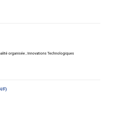
uvelle
tre)
inalité organisée ; Innovations Technologiques
(Nouvelle
H/F)
fenêtre)