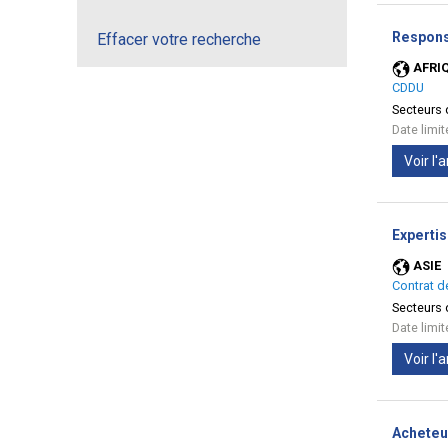
Respons
Effacer votre recherche
AFRI
CDDU
Secteurs d
Date limi
Voir l
Expertis
ASIE
Contrat d
Secteurs d
Date limi
Voir l
Acheteu