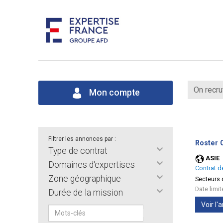
On recru
Mon compte
Filtrer les annonces par :
Roster C
Type de contrat
ASIE
Domaines d'expertises
Contrat d
Zone géographique
Secteurs d
Date limi
Durée de la mission
Voir l