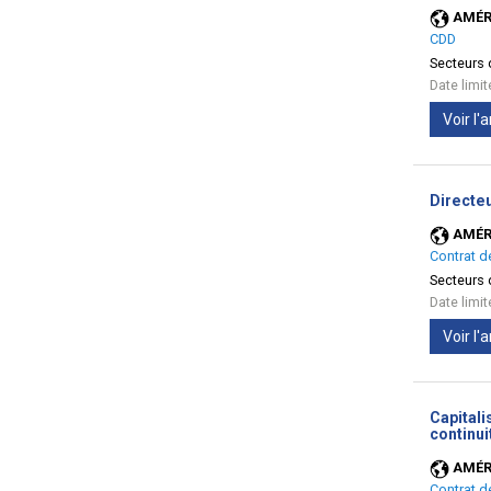
AMÉR
CDD
Secteurs d
Date limi
Voir l
Directe
AMÉR
Contrat d
Secteurs d
Date limi
Voir l
Capitali
continui
AMÉR
Contrat d