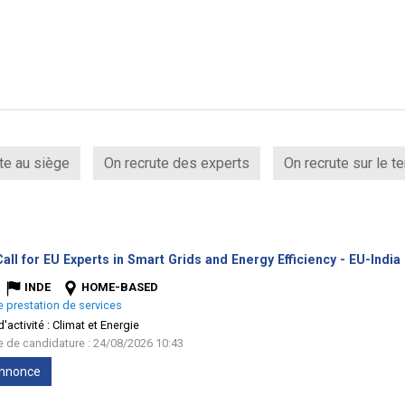
te au siège
On recrute des experts
On recrute sur le te
all for EU Experts in Smart Grids and Energy Efficiency - EU-India
INDE
HOME-BASED
e prestation de services
'activité :
Climat et Energie
te de candidature : 24/08/2026 10:43
'annonce