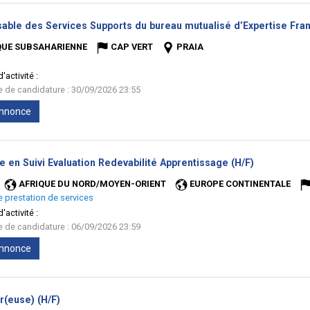
able des Services Supports du bureau mutualisé d’Expertise Fran
QUE SUBSAHARIENNE
CAP VERT
PRAIA
'activité :
te de candidature : 30/09/2026 23:55
'annonce
(Nouvelle
e en Suivi Evaluation Redevabilité Apprentissage (H/F)
fenêtre)
AFRIQUE DU NORD/MOYEN-ORIENT
EUROPE CONTINENTALE
e prestation de services
'activité :
te de candidature : 06/09/2026 23:59
'annonce
(Nouvelle
r(euse) (H/F)
fenêtre)