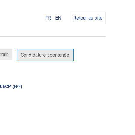
FR
EN
Retour au site
rrain
Candidature spontanée
(Nouvelle
 CECP (H/F)
fenêtre)