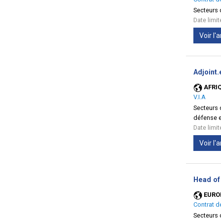
Secteurs d
Date limi
Voir l
Adjoint.
AFRI
V.I.A
Secteurs d
défense e
Date limi
Voir l
Head of 
EURO
Contrat d
Secteurs d