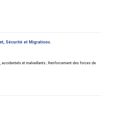
(Nouvelle
nt, Sécurité et Migrations.
fenêtre)
s, accidentels et malveillants ; Renforcement des forces de
(Nouvelle
fenêtre)