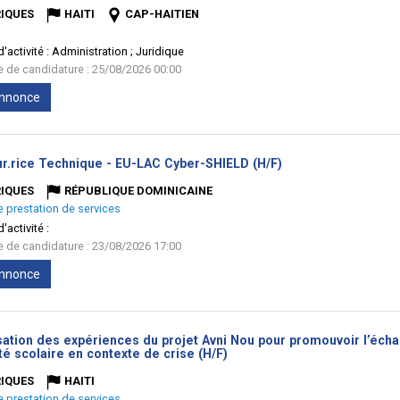
IQUES
HAITI
CAP-HAITIEN
'activité :
Administration ; Juridique
te de candidature : 25/08/2026 00:00
'annonce
(Nouvelle
ur.rice Technique - EU-LAC Cyber-SHIELD (H/F)
fenêtre)
IQUES
RÉPUBLIQUE DOMINICAINE
e prestation de services
'activité :
te de candidature : 23/08/2026 17:00
'annonce
sation des expériences du projet Avni Nou pour promouvoir l’écha
(Nouvelle
té scolaire en contexte de crise (H/F)
fenêtre)
IQUES
HAITI
e prestation de services