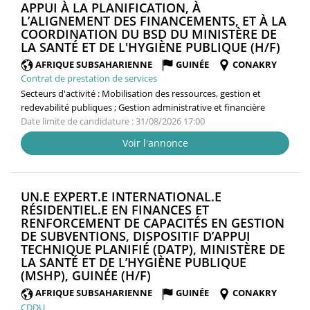
APPUI À LA PLANIFICATION, À
L’ALIGNEMENT DES FINANCEMENTS, ET À LA
COORDINATION DU BSD DU MINISTÈRE DE
(NOU
LA SANTÉ ET DE L'HYGIÈNE PUBLIQUE (H/F)
FENÊ
AFRIQUE SUBSAHARIENNE
GUINÉE
CONAKRY
Contrat de prestation de services
Secteurs d'activité :
Mobilisation des ressources, gestion et
redevabilité publiques ; Gestion administrative et financière
Date limite de candidature : 31/08/2026 17:00
Voir l'annonce
UN.E EXPERT.E INTERNATIONAL.E
RÉSIDENTIEL.E EN FINANCES ET
RENFORCEMENT DE CAPACITÉS EN GESTION
DE SUBVENTIONS, DISPOSITIF D’APPUI
TECHNIQUE PLANIFIÉ (DATP), MINISTÈRE DE
LA SANTÉ ET DE L’HYGIÈNE PUBLIQUE
(NOUVELLE
(MSHP), GUINÉE (H/F)
FENÊTRE)
AFRIQUE SUBSAHARIENNE
GUINÉE
CONAKRY
CDDU