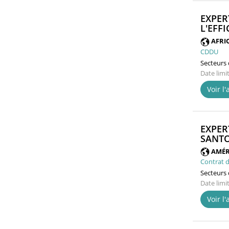
EXPER
L'EFF
AFRI
CDDU
Secteurs d
Date limi
Voir l
EXPER
SANTO
AMÉR
Contrat d
Secteurs d
Date limi
Voir l