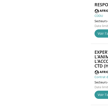
RESPO
AFRI
CDDU
Secteurs d
Date limi
Voir l
EXPER
L’ANI
L’ACC
CTD (H
AFRI
Contrat d
Secteurs d
Date limi
Voir l