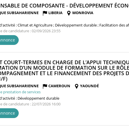
NSABLE DE COMPOSANTE - DÉVELOPPEMENT ÉCONO
QUE SUBSAHARIENNE
LIBERIA
MONROVIA
'activité :
Climat et Agriculture ; Développement durable ; Facilitation des 
te de candidature : 02/09/2026 23:55
'annonce
T COURT-TERMES EN CHARGE DE L’APPUI TECHNIQU
MATION D’UN MODULE DE FORMATION SUR LE RÔLE
OMPAGNEMENT ET LE FINANCEMENT DES PROJETS D
(NOUVELLE
/F)
FENÊTRE)
QUE SUBSAHARIENNE
CAMEROUN
YAOUNDÉ
e prestation de services
'activité :
Développement durable
te de candidature : 22/07/2026 16:00
'annonce