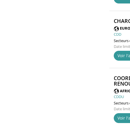
CHARG
EURO
CDD
Secteurs d
Date limi
Voir l
COORD
RENOU
AFRI
CDDU
Secteurs d
Date limi
Voir l