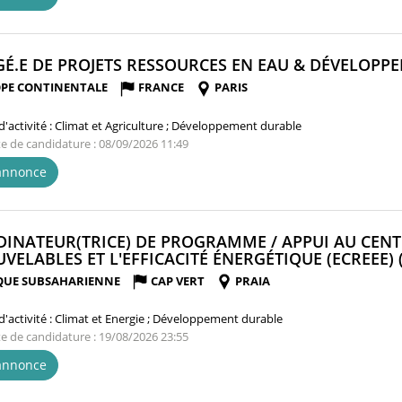
É.E DE PROJETS RESSOURCES EN EAU & DÉVELOPPE
PE CONTINENTALE
FRANCE
PARIS
'activité :
Climat et Agriculture ; Développement durable
te de candidature : 08/09/2026 11:49
'annonce
INATEUR(TRICE) DE PROGRAMME / APPUI AU CENT
VELABLES ET L'EFFICACITÉ ÉNERGÉTIQUE (ECREEE) 
QUE SUBSAHARIENNE
CAP VERT
PRAIA
'activité :
Climat et Energie ; Développement durable
te de candidature : 19/08/2026 23:55
'annonce