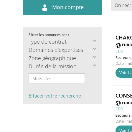
On recr
Mon compte
Filtrer les annonces par :
CHARG
Type de contrat
EURO
Domaines d'expertises
CDD
Zone géographique
Secteurs d
Date limi
Durée de la mission
Voir l
CONSE
Effacer votre recherche
EURO
CDD
Secteurs d
Date limi
Voir l