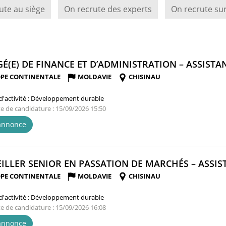
ute au siège
On recrute des experts
On recrute sur
É(E) DE FINANCE ET D’ADMINISTRATION – ASSISTAN
PE CONTINENTALE
MOLDAVIE
CHISINAU
'activité :
Développement durable
te de candidature : 15/09/2026 15:50
'annonce
ILLER SENIOR EN PASSATION DE MARCHÉS – ASSIST
PE CONTINENTALE
MOLDAVIE
CHISINAU
'activité :
Développement durable
te de candidature : 15/09/2026 16:08
'annonce