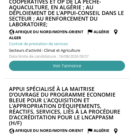
COOPÉRATIVES ET OP DE LA PÊCHE-
AQUACULTURE, EN ALGÉRIE ; AU
DÉPLOIEMENT DE L’APPUI-CONSEIL DANS LE
SECTEUR ; AU RENFORCEMENT DU
(NOUVELLE
LABORATOIRE;
FENÊTRE)
AFRIQUE DU NORD/MOYEN-ORIENT
ALGÉRIE
ALGER
Contrat de prestation de services
Secteurs d'activité :
Climat et Agriculture
Date limite de candidature : 16/08/2026 09:57
Voir l'annonce
APPUI SPÉCIALISÉ À LA MAITRISE
D’OUVRAGE DU PROGRAMME ECONOMIE
BLEUE POUR L’ACQUISITION ET
L’APPROPRIATION D’ÉQUIPEMENTS,
RÉACTIFS, SERVICES, LIÉS À LA PROCÉDURE
D’ACCRÉDITATION POUR LE LNCAPPASM
(NOUVELLE
(H/F)
FENÊTRE)
AFRIQUE DU NORD/MOYEN-ORIENT
ALGÉRIE