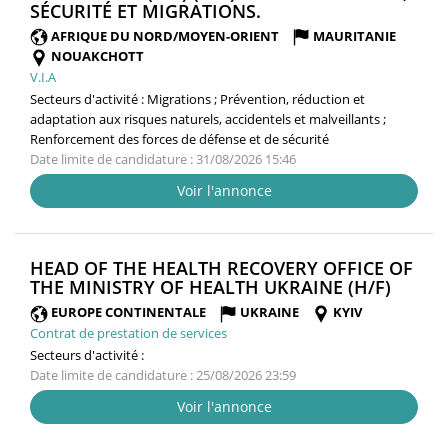
(NOUVELLE
SÉCURITÉ ET MIGRATIONS.
FENÊTRE)
AFRIQUE DU NORD/MOYEN-ORIENT
MAURITANIE
NOUAKCHOTT
V.I.A
Secteurs d'activité :
Migrations ; Prévention, réduction et
adaptation aux risques naturels, accidentels et malveillants ;
Renforcement des forces de défense et de sécurité
Date limite de candidature : 31/08/2026 15:46
Voir l'annonce
HEAD OF THE HEALTH RECOVERY OFFICE OF
(NOUV
THE MINISTRY OF HEALTH UKRAINE (H/F)
FENÊT
EUROPE CONTINENTALE
UKRAINE
KYIV
Contrat de prestation de services
Secteurs d'activité :
Date limite de candidature : 25/08/2026 23:59
Voir l'annonce