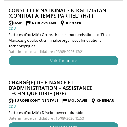
CONSEILLER NATIONAL - KIRGHIZISTAN
(NOUVELLE
(CONTRAT À TEMPS PARTIEL) (H/F)
FENÊTRE)
ASIE
KYRGYZSTAN
BISHKEK
CDD
Secteurs d'activité :
Genre, droits et modernisation de l'Etat ;
Menaces globales et criminalité organisée ; Innovations
Technologiques
Date limite de candidature : 28/08/2026 13:21
Voir l'annonce
CHARGÉ(E) DE FINANCE ET
D’ADMINISTRATION – ASSISTANCE
(NOUVELLE
TECHNIQUE IDRIP (H/F)
FENÊTRE)
EUROPE CONTINENTALE
MOLDAVIE
CHISINAU
CDD
Secteurs d'activité :
Développement durable
Date limite de candidature : 15/09/2026 15:50