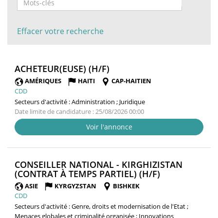
Effacer votre recherche
(NOUVELLE
ACHETEUR(EUSE) (H/F)
FENÊTRE)
AMÉRIQUES
HAITI
CAP-HAITIEN
CDD
Secteurs d'activité :
Administration ; Juridique
Date limite de candidature : 25/08/2026 00:00
Voir l'annonce
CONSEILLER NATIONAL - KIRGHIZISTAN
(NOUVELLE
(CONTRAT À TEMPS PARTIEL) (H/F)
FENÊTRE)
ASIE
KYRGYZSTAN
BISHKEK
CDD
Secteurs d'activité :
Genre, droits et modernisation de l'Etat ;
Menaces globales et criminalité organisée ; Innovations