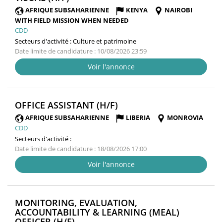
FENÊTRE)
AFRIQUE SUBSAHARIENNE
KENYA
NAIROBI
WITH FIELD MISSION WHEN NEEDED
CDD
Secteurs d'activité :
Culture et patrimoine
Date limite de candidature : 10/08/2026 23:59
Voir l'annonce
(NOUVELLE
OFFICE ASSISTANT (H/F)
FENÊTRE)
AFRIQUE SUBSAHARIENNE
LIBERIA
MONROVIA
CDD
Secteurs d'activité :
Date limite de candidature : 18/08/2026 17:00
Voir l'annonce
MONITORING, EVALUATION,
ACCOUNTABILITY & LEARNING (MEAL)
(NOUVELLE
OFFICER (H/F)