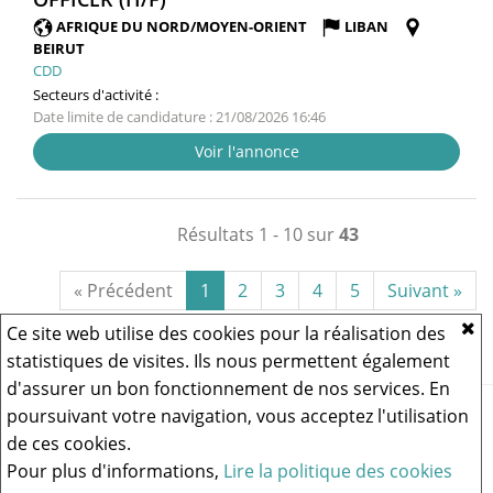
FENÊTRE)
AFRIQUE DU NORD/MOYEN-ORIENT
LIBAN
BEIRUT
CDD
Secteurs d'activité :
Date limite de candidature : 21/08/2026 16:46
Voir l'annonce
Résultats 1 - 10 sur
43
« Précédent
1
2
3
4
5
Suivant »
Ce site web utilise des cookies pour la réalisation des
statistiques de visites. Ils nous permettent également
d'assurer un bon fonctionnement de nos services. En
Vous rencontrez un problème technique,
cliquez ici pour nous
poursuivant votre navigation, vous acceptez l'utilisation
contacter
.
de ces cookies.
Pour plus d'informations,
Lire la politique des cookies